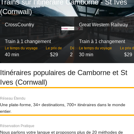
Trains sur l’itinéraire Camborne - St Ives
(Cornwall)
CrossCountry
Great Western Railway
Train à 1 changement
Train à 1 changement
Le temps du voyage
Le prix de
Départs
Le temps du voyage
Le prix 
40 min
$29
2
30 min
$29
Itinéraires populaires de Camborne et St
Ives (Cornwall)
Réseau Étendu
Une plate-forme, 34+ destinations, 700+ itinéraires dans le monde
entier.
Réservation Pratique
Nous parlons votre langue et proposons plus de 20 méthodes de