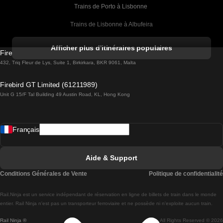
Trains de Porto à Lisbonne 
Trains de Lisbonne à Albufeira
Trains de Albufeira à Lisbonne
Afficher plus d'itinéraires populaires
Firebird GT Limited (OC 1451)
Trains de Lisbonne à Lagos
432, Triq Fleur de Lys, Suite 1, Birkirkara, BKR 9061, Malta
Trains de Lagos à Lisbonne
Firebird GT Limited (61211989)
Unit G 15/F Tal Building 49 Austin Road, KL, Hong Kong
Trains de Lisbonne à Madrid
Trains de Madrid à Lisbonne
Français
Trains de Lisbonne à Faro
Trains de Faro à Lisbonne
Aide & Support
Trains de Lisbonne à Coimbra
Conditions Générales de Vente
Politique de confidentialité
Trains de Coimbra à Lisbonne
Rail.Ninja est un service indépendant de réservation en ligne de billets de train dans le monde
Trains de Lisbonne à Braga
entier. Rail Ninja n'est pas un transporteur ferroviaire et ne possède ni n'exploite aucun train.
Rail Ninja ®
All Rights Reserved © 2026
Trains de Braga à Lisbonne