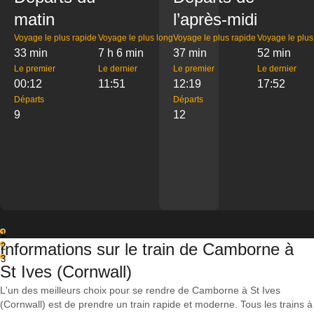
matin
l’après-midi
Voyage le plus rapide
Voyage le plus long
Voyage le plus rapide
Voyage le plus
33 min
7 h 6 min
37 min
52 min
Le premier
Le dernier
Le premier
Le dernier
00:12
11:51
12:19
17:52
Départs
Départs
9
12
1
Informations sur le train de Camborne à
2
3
St Ives (Cornwall)
L'un des meilleurs choix pour se rendre de Camborne à St Ives
(Cornwall) est de prendre un train rapide et moderne. Tous les trains à