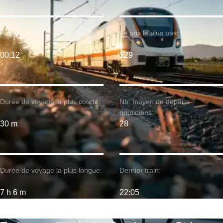
Premier train:
Le prix le plus bas:
00:12
$29
Durée de voyage la plus courte:
Nb. moyen de départs
quotidiens:
30 m
28
Durée de voyage la plus longue:
Dernier train:
7 h 6 m
22:05