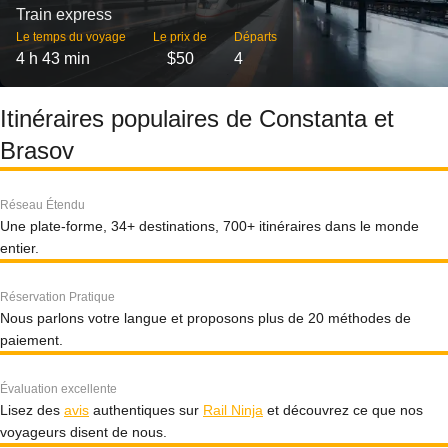
Train express
Le temps du voyage
Le prix de
Départs
4 h 43 min
$50
4
Itinéraires populaires de Constanta et
Brasov
Réseau Étendu
Une plate-forme, 34+ destinations, 700+ itinéraires dans le monde
entier.
Réservation Pratique
Nous parlons votre langue et proposons plus de 20 méthodes de
paiement.
Évaluation excellente
Lisez des
avis
authentiques sur
Rail Ninja
et découvrez ce que nos
voyageurs disent de nous.