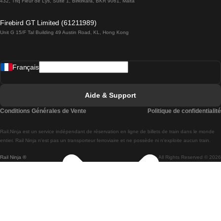
432, Triq Fleur de Lys, Suite 1, Birkirkara, BKR 9061, Malta
Trains de Lagos à Lisbonne
Firebird GT Limited (61211989)
Unit G 15/F Tal Building 49 Austin Road, KL, Hong Kong
Trains de Lisbonne à Madrid
Trains de Madrid à Lisbonne
Français
Trains de Lisbonne à Faro
Trains de Faro à Lisbonne
Aide & Support
Trains de Lisbonne à Coimbra
Conditions Générales de Vente
Politique de confidentialité
Trains de Coimbra à Lisbonne
Rail.Ninja est un service indépendant de réservation en ligne de billets de train dans le monde
Trains de Lisbonne à Braga
entier. Rail Ninja n'est pas un transporteur ferroviaire et ne possède ni n'exploite aucun train.
Rail Ninja ®
All Rights Reserved © 2026
Trains de Braga à Lisbonne
Trains de Porto à Coimbra
Trains de Coimbra à Porto
Trains de Barcelone à Madrid