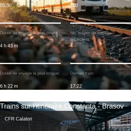
05:30
$50
Durée de voyage la plus courte:
Nb. moyen de départs
quotidiens:
4 h 43 m
4
Durée de voyage la plus longue:
Dernier train:
6 h 22 m
17:22
Trains sur l’itinéraire Constanta - Brasov
CFR Calatori