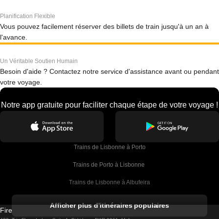
Planification Flexible
Vous pouvez facilement réserver des billets de train jusqu'à un an à
l'avance.
Un Véritable Soutien Humain
Besoin d'aide ? Contactez notre service d'assistance avant ou pendant
votre voyage.
Notre app gratuite pour faciliter chaque étape de votre voyage !
Trains de Lisbonne à Porto
Trains de Porto à Lisbonne 
Trains de Lisbonne à Albufeira
Trains de Albufeira à Lisbonne
Afficher plus d'itinéraires populaires
Firebird GT Limited (OC 1451)
Trains de Lisbonne à Lagos