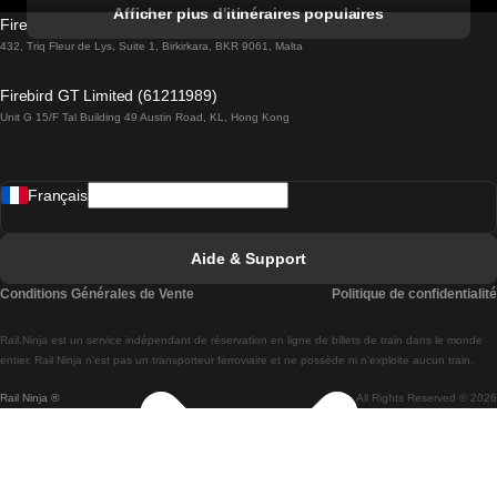
Trains de Albufeira à Lisbonne
Afficher plus d'itinéraires populaires
Firebird GT Limited (OC 1451)
Trains de Lisbonne à Lagos
432, Triq Fleur de Lys, Suite 1, Birkirkara, BKR 9061, Malta
Trains de Lagos à Lisbonne
Firebird GT Limited (61211989)
Unit G 15/F Tal Building 49 Austin Road, KL, Hong Kong
Trains de Lisbonne à Madrid
Trains de Madrid à Lisbonne
Français
Trains de Lisbonne à Faro
Trains de Faro à Lisbonne
Aide & Support
Trains de Lisbonne à Coimbra
Conditions Générales de Vente
Politique de confidentialité
Trains de Coimbra à Lisbonne
Rail.Ninja est un service indépendant de réservation en ligne de billets de train dans le monde
Trains de Lisbonne à Braga
entier. Rail Ninja n'est pas un transporteur ferroviaire et ne possède ni n'exploite aucun train.
Rail Ninja ®
All Rights Reserved © 2026
Trains de Braga à Lisbonne
Trains de Porto à Coimbra
Trains de Coimbra à Porto