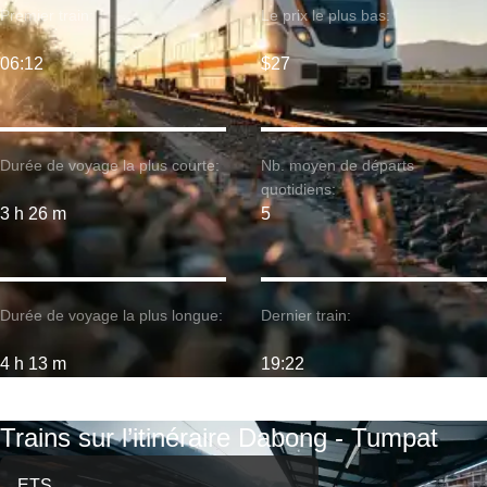
Premier train:
Le prix le plus bas:
06:12
$27
Durée de voyage la plus courte:
Nb. moyen de départs
quotidiens:
3 h 26 m
5
Durée de voyage la plus longue:
Dernier train:
4 h 13 m
19:22
Trains sur l’itinéraire Dabong - Tumpat
ETS