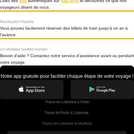
Lisez des
avis
authentiques sur
Rail Ninja
et découvrez ce que nos
voyageurs disent de nous.
Planification Flexible
Vous pouvez facilement réserver des billets de train jusqu'à un an à
l'avance.
Un Véritable Soutien Humain
Besoin d'aide ? Contactez notre service d'assistance avant ou pendant
votre voyage.
Notre app gratuite pour faciliter chaque étape de votre voyage !
Trains de Lisbonne à Porto
Trains de Porto à Lisbonne 
Trains de Lisbonne à Albufeira