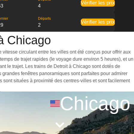
Vérifier les prix
53
4
rnier
Départs
Vérifier les prix
29
2
 à Chicago
itesse circulant entre les villes ont été conçus pour offrir aux
emps de trajet rapides (le voyage dure environ 5 heures), et un
 le trajet. Les trains de Detroit à Chicago sont dotés de
es grandes fenêtres panoramiques sont parfaites pour admirer
 sont situées à proximité des centres-villes et sont facilement
Chicago