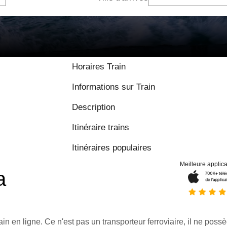
8.9 / 10 basé su
Horaires Train
Informations sur Train
Description
Itinéraire trains
Itinéraires populaires
Meilleure applica
a
ain en ligne. Ce n'est pas un transporteur ferroviaire, il ne possè