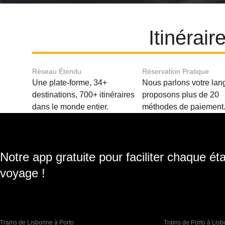
Itinérai
Réseau Étendu
Réservation Pratique
Une plate-forme, 34+
Nous parlons votre lan
destinations, 700+ itinéraires
proposons plus de 20
dans le monde entier.
méthodes de paiement
Notre app gratuite pour faciliter chaque ét
voyage !
Trains de Lisbonne à Porto
Trains de Porto à Lis