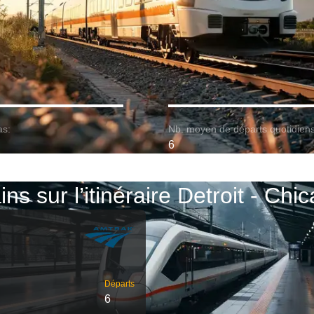
as:
Nb. moyen de départs quotidiens
6
ins sur l’itinéraire Detroit - Chi
Départs
6