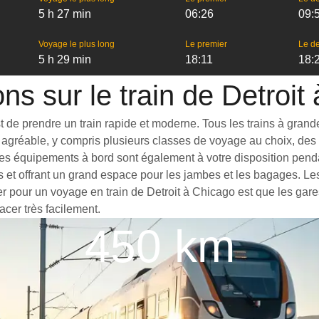
5 h 27 min
06:26
09:
Voyage le plus long
Le premier
Le de
5 h 29 min
18:11
18:
ons sur le train de Detroit
de prendre un train rapide et moderne. Tous les trains à grande v
agréable, y compris plusieurs classes de voyage au choix, des t
es équipements à bord sont également à votre disposition pendant
s et offrant un grand espace pour les jambes et les bagages. L
er pour un voyage en train de Detroit à Chicago est que les gares
acer très facilement.
450 km