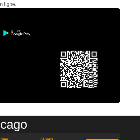
n ligne.
icago
rnier
Départs