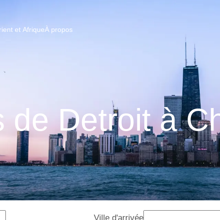
ent et Afrique
À propos
s de Detroit à C
Ville d'arrivée