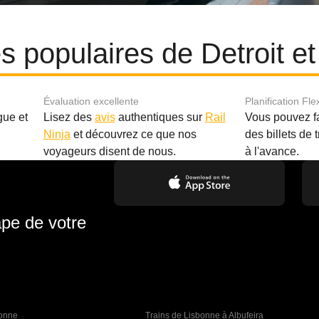
res populaires de Detroit e
Évaluation excellente
Planification Fle
gue et
Lisez des
avis
authentiques sur
Rail
Vous pouvez f
Ninja
et découvrez ce que nos
des billets de 
.
voyageurs disent de nous.
à l'avance.
ape de votre
bonne 
Trains de Lisbonne à Albufeira