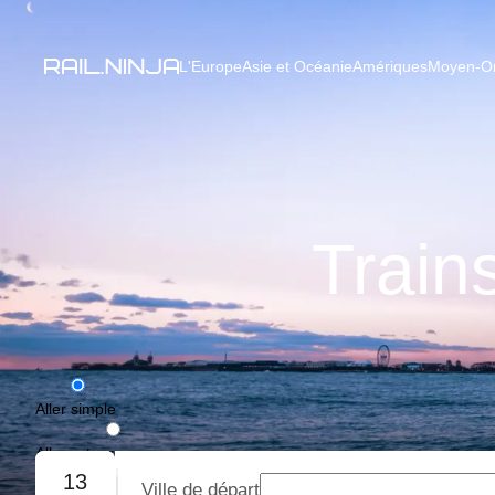
L'Europe
Asie et Océanie
Amériques
Moyen-Ori
Train
Aller simple
Aller-retour
13
Ville de départ