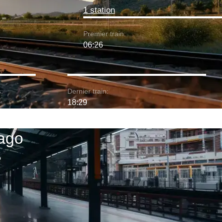
1 station
Premier train:
06:26
:
Dernier train:
18:29
cago