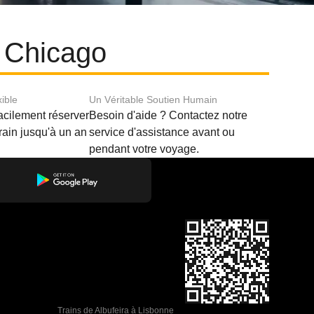
t Chicago
xible
Un Véritable Soutien Humain
acilement réserver
Besoin d'aide ? Contactez notre
train jusqu'à un an
service d'assistance avant ou
pendant votre voyage.
Trains de Albufeira à Lisbonne