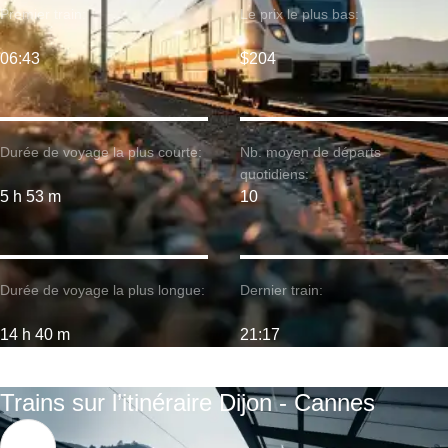
Premier train:
Le prix le plus bas:
06:43
$204
Durée de voyage la plus courte:
Nb. moyen de départs
quotidiens:
5 h 53 m
10
Durée de voyage la plus longue:
Dernier train:
14 h 40 m
21:17
Trains sur l’itinéraire Dijon - Cannes