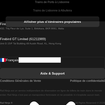
Trains de Porto à Lisbonne 
Trains de Lisbonne à Albufeira
Trains de Albufeira à Lisbonne
Afficher plus d'itinéraires populaires
Firebird GT Limited (OC 1451)
Trains de Lisbonne à Lagos
432, Triq Fleur de Lys, Suite 1, Birkirkara, BKR 9061, Malta
Trains de Lagos à Lisbonne
Firebird GT Limited (61211989)
Unit G 15/F Tal Building 49 Austin Road, KL, Hong Kong
Trains de Lisbonne à Madrid
Trains de Madrid à Lisbonne
Français
Trains de Lisbonne à Faro
Trains de Faro à Lisbonne
Aide & Support
Trains de Lisbonne à Coimbra
Conditions Générales de Vente
Politique de confidentialité
Trains de Coimbra à Lisbonne
Rail.Ninja est un service indépendant de réservation en ligne de billets de train dans le monde
Trains de Lisbonne à Braga
entier. Rail Ninja n'est pas un transporteur ferroviaire et ne possède ni n'exploite aucun train.
Rail Ninja ®
All Rights Reserved © 2026
Trains de Braga à Lisbonne