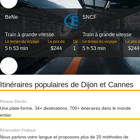
BeNe
SNCF
Train à grande vitesse
Train à grande vitesse
Le temps du voyage
Le prix de
Départs
Le temps du voyage
Le prix 
5 h 53 min
$244
1
5 h 53 min
$244
Itinéraires populaires de Dijon et Cannes
Réseau Étendu
Une plate-forme, 34+ destinations, 700+ itinéraires dans le monde
entier.
Réservation Pratique
Nous parlons votre langue et proposons plus de 20 méthodes de