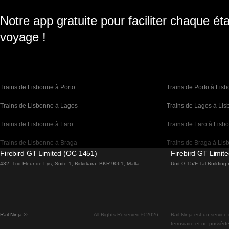
Notre app gratuite pour faciliter chaque ét
voyage !
Trains de Lisbonne à Porto
Trains de Porto à Lis
Trains de Lisbonne à Lagos
Trains de Lagos à Li
Trains de Lisbonne à Faro
Trains de Faro à Lisb
Trains de Lisbonne à Braga
Trains de Braga à Lis
Firebird GT Limited (OC 1451)
Firebird GT Limit
Trains de Barcelone à Madrid
Trains de Madrid à Ba
432, Triq Fleur de Lys, Suite 1, Birkirkara, BKR 9061, Malta
Unit G 15/F Tal Buildin
Trains de Barcelone à Paris
Trains de Paris à Bar
Trains de Barcelone à San Sebastian
Trains de San Sebasti
Rail Ninja ®
All Rights Reserved © 2026
Rail.Ninja est un service
Trains de Madrid à Séville
Trains de Séville à Ma
ferroviaire et ne possède