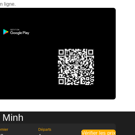
n ligne.
i Minh
rnier
Départs
Vérifier les prix