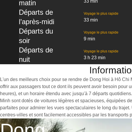
33 min
matin
Départs de
Voyage le plus rapide
33 min
l’après-midi
Départs du
Voyage le plus rapide
9 min
soir
Départs de
Voyage le plus rapide
3 h 23 min
nuit
Informatio
L'un des meilleurs choix pour se rendre de Dong Hoi à Hô Chi Mi
offrir aux passagers tout ce dont ils peuvent avoir besoin pour
heures), et un horaire étendu avec jusqu'à 7 départs quotidiens
Minh sont dotés de voitures légères et spacieuses, équipées d
parfaites pour admirer les vues spectaculaires le long du traje
centres-villes et sont facilement accessibles par les transports 
Dong