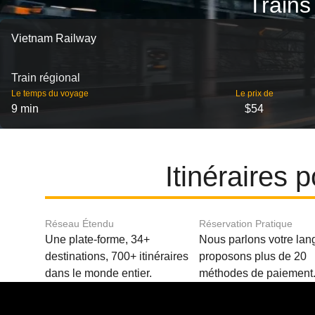
Trains
Vietnam Railway
Train régional
Le temps du voyage
Le prix de
9 min
$54
Itinéraires
Réseau Étendu
Réservation Pratique
Une plate-forme, 34+
Nous parlons votre lan
destinations, 700+ itinéraires
proposons plus de 20
dans le monde entier.
méthodes de paiement