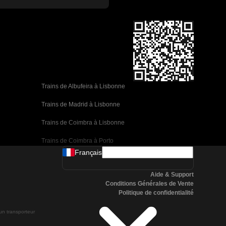
Trains de Albufeira à Lisbonne
Trains de Madrid à Lisbonne
Trains de Coimbra à Lisbonne
Trains de Coimbra à Porto
Français
Trains de Valence à Barcelone
Aide & Support
Trains de Séville à Barcelone
Conditions Générales de Vente
Politique de confidentialité
Trains de Malaga à Barcelone
 un transporteur
Trains de Malaga à Madrid