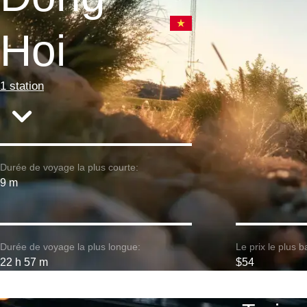
Hoi
1 station
Durée de voyage la plus courte:
9 m
Durée de voyage la plus longue:
Le prix le plus b
22 h 57 m
$54