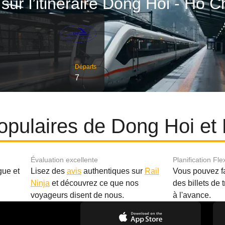
 sur l’itinéraire Dong Hoi - Hô C
Départs
7
 populaires de Dong Hoi et
Évaluation excellente
Planification Fle
gue et
Lisez des
avis
authentiques sur
Rail
Vous pouvez f
Ninja
et découvrez ce que nos
des billets de 
.
voyageurs disent de nous.
à l'avance.