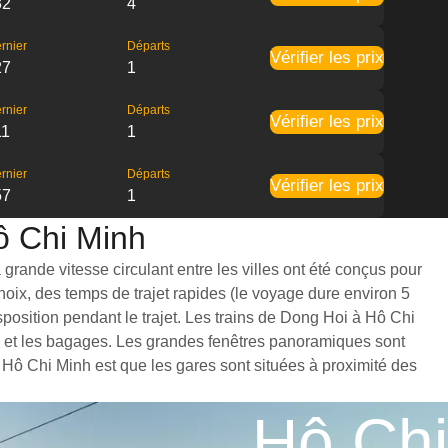
32
4
rnier
Départs
Vérifier les prix
27
1
rnier
Départs
Vérifier les prix
11
1
rnier
Départs
Vérifier les prix
57
1
Hô Chi Minh
grande vitesse circulant entre les villes ont été conçus pour
hoix, des temps de trajet rapides (le voyage dure environ 5
position pendant le trajet. Les trains de Dong Hoi à Hô Chi
es et les bagages. Les grandes fenêtres panoramiques sont
à Hô Chi Minh est que les gares sont situées à proximité des
Hô Chi