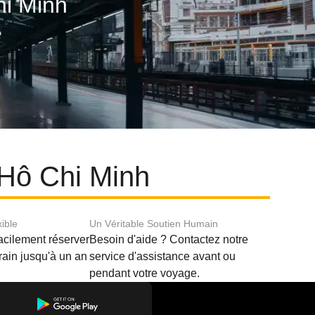
hi Minh
 Hô Chi Minh
xible
Un Véritable Soutien Humain
acilement réserver
Besoin d'aide ? Contactez notre
train jusqu'à un an
service d'assistance avant ou
pendant votre voyage.