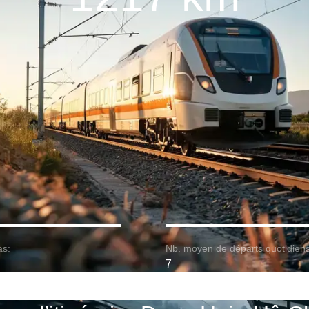
as:
Nb. moyen de départs quotidiens
7