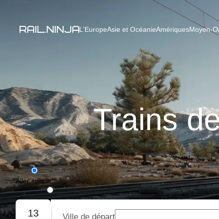
L'Europe
Asie et Océanie
Amériques
Moyen-Ori
Trains d
Aller simple
Aller-retour
13
Ville de départ