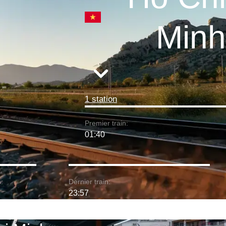
Minh
1 station
Premier train:
01:40
:
Dernier train:
23:57