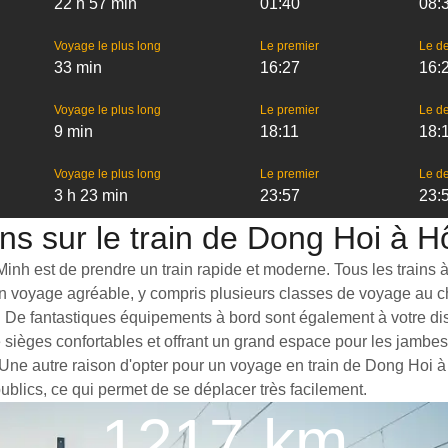
22 h 57 min
01:40
08:
Voyage le plus long
Le premier
Le de
33 min
16:27
16:
Voyage le plus long
Le premier
Le de
9 min
18:11
18:
Voyage le plus long
Le premier
Le de
3 h 23 min
23:57
23:
ns sur le train de Dong Hoi à 
nh est de prendre un train rapide et moderne. Tous les trains à 
 un voyage agréable, y compris plusieurs classes de voyage au c
. De fantastiques équipements à bord sont également à votre dis
e sièges confortables et offrant un grand espace pour les jamb
t. Une autre raison d'opter pour un voyage en train de Dong Hoi 
publics, ce qui permet de se déplacer très facilement.
1217 km