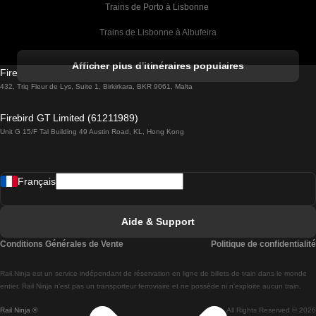
Trains de Porto à Lisbonne 
Trains de Lisbonne à Albufeira
Trains de Albufeira à Lisbonne
Afficher plus d'itinéraires populaires
Firebird GT Limited (OC 1451)
Trains de Lisbonne à Lagos
432, Triq Fleur de Lys, Suite 1, Birkirkara, BKR 9061, Malta
Trains de Lagos à Lisbonne
Firebird GT Limited (61211989)
Unit G 15/F Tal Building 49 Austin Road, KL, Hong Kong
Trains de Lisbonne à Madrid
Trains de Madrid à Lisbonne
Français
Trains de Lisbonne à Faro
Trains de Faro à Lisbonne
Aide & Support
Trains de Lisbonne à Coimbra
Conditions Générales de Vente
Politique de confidentialité
Trains de Coimbra à Lisbonne
Rail.Ninja est un service indépendant de réservation en ligne de billets de train dans le monde
Trains de Lisbonne à Braga
entier. Rail Ninja n'est pas un transporteur ferroviaire et ne possède ni n'exploite aucun train.
Rail Ninja ®
All Rights Reserved © 2026
Trains de Braga à Lisbonne