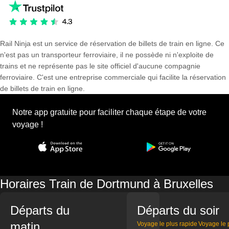
Rail Ninja est un service de réservation de billets de train en ligne. Ce
n'est pas un transporteur ferroviaire, il ne possède ni n'exploite de
trains et ne représente pas le site officiel d'aucune compagnie
ferroviaire. C'est une entreprise commerciale qui facilite la réservation
de billets de train en ligne.
Notre app gratuite pour faciliter chaque étape de votre
voyage !
Horaires Train de Dortmund à Bruxelles
Départs du
Départs du soir
matin
Voyage le plus rapide
Voyage le 