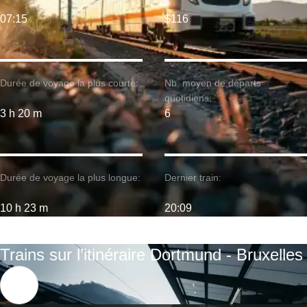
07:15
$116
Durée de voyage la plus courte:
Nb. moyen de départs
quotidiens:
3 h 20 m
6
Durée de voyage la plus longue:
Dernier train:
10 h 23 m
20:09
Trains sur l’itinéraire Dortmund - Bruxelles