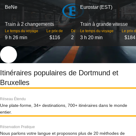
BeNe
Eurostar (EST)
Train à 2 changements
Train à grande vitesse
Le temps du voyage
Le prix de
Départs
Le temps du voyage
Le prix 
9 h 26 min
$116
2
3 h 20 min
$184
Itinéraires populaires de Dortmund et
Bruxelles
Réseau Étendu
Une plate-forme, 34+ destinations, 700+ itinéraires dans le monde
entier.
Réservation Pratique
Nous parlons votre langue et proposons plus de 20 méthodes de