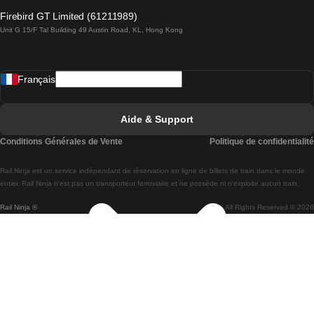
Trains de Lagos à Lisbonne
Firebird GT Limited (61211989)
Unit G 15/F Tal Building 49 Austin Road, KL, Hong Kong
Trains de Lisbonne à Madrid
Trains de Madrid à Lisbonne
Français
Trains de Lisbonne à Faro
Trains de Faro à Lisbonne
Aide & Support
Trains de Lisbonne à Coimbra
Conditions Générales de Vente
Politique de confidentialité
Trains de Coimbra à Lisbonne
Rail.Ninja est un service indépendant de réservation en ligne de billets de train dans le monde
Trains de Lisbonne à Braga
entier. Rail Ninja n'est pas un transporteur ferroviaire et ne possède ni n'exploite aucun train.
Rail Ninja ®
All Rights Reserved © 2026
Trains de Braga à Lisbonne
Trains de Porto à Coimbra
Trains de Coimbra à Porto
Trains de Barcelone à Madrid
Trains de Madrid à Barcelone