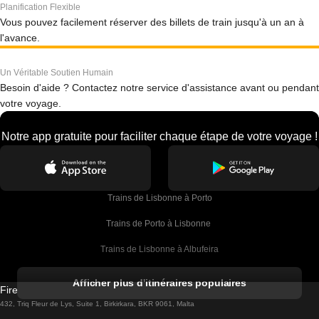
Planification Flexible
Vous pouvez facilement réserver des billets de train jusqu'à un an à
l'avance.
Un Véritable Soutien Humain
Besoin d'aide ? Contactez notre service d'assistance avant ou pendant
votre voyage.
Notre app gratuite pour faciliter chaque étape de votre voyage !
Trains de Lisbonne à Porto
Trains de Porto à Lisbonne 
Trains de Lisbonne à Albufeira
Trains de Albufeira à Lisbonne
Afficher plus d'itinéraires populaires
Firebird GT Limited (OC 1451)
Trains de Lisbonne à Lagos
432, Triq Fleur de Lys, Suite 1, Birkirkara, BKR 9061, Malta