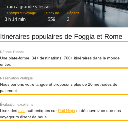
Train à grande vitesse
Le temps du voyage
Le prix de
Départs
3 h 14 min
$59
2
Itinéraires populaires de Foggia et Rome
Réseau Étendu
Une plate-forme, 34+ destinations, 700+ itinéraires dans le monde
entier.
Réservation Pratique
Nous parlons votre langue et proposons plus de 20 méthodes de
paiement.
Évaluation excellente
Lisez des
avis
authentiques sur
Rail Ninja
et découvrez ce que nos
voyageurs disent de nous.