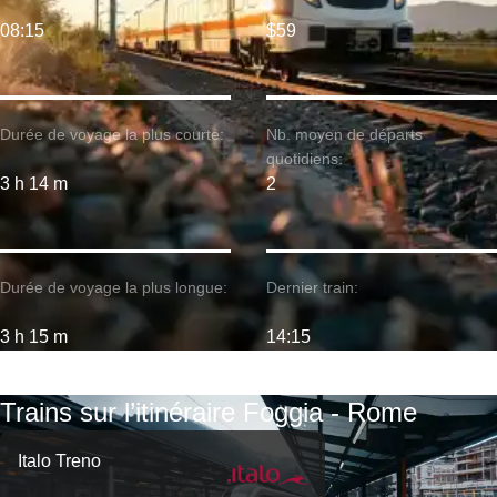
08:15
$59
Durée de voyage la plus courte:
Nb. moyen de départs
quotidiens:
3 h 14 m
2
Durée de voyage la plus longue:
Dernier train:
3 h 15 m
14:15
Trains sur l’itinéraire Foggia - Rome
Italo Treno