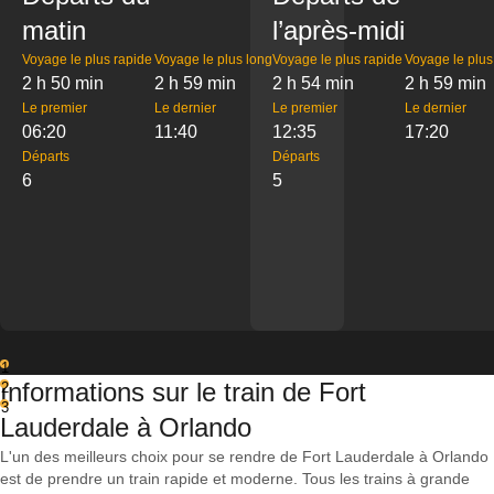
matin
l’après-midi
Voyage le plus rapide
Voyage le plus long
Voyage le plus rapide
Voyage le plus
2 h 50 min
2 h 59 min
2 h 54 min
2 h 59 min
Le premier
Le dernier
Le premier
Le dernier
06:20
11:40
12:35
17:20
Départs
Départs
6
5
1
Informations sur le train de Fort
2
3
Lauderdale à Orlando
L'un des meilleurs choix pour se rendre de Fort Lauderdale à Orlando
est de prendre un train rapide et moderne. Tous les trains à grande