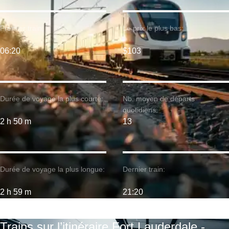
Premier train:
Le prix le plus bas:
06:20
$103
Durée de voyage la plus courte:
Nb. moyen de départs
quotidiens:
2 h 50 m
13
Durée de voyage la plus longue:
Dernier train:
2 h 59 m
21:20
Trains sur l’itinéraire Fort Lauderdale -