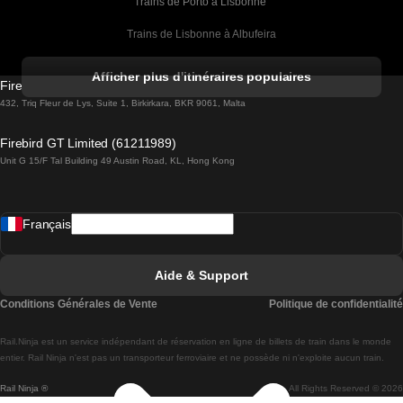
Trains de Porto à Lisbonne 
Trains de Lisbonne à Albufeira
Trains de Albufeira à Lisbonne
Afficher plus d'itinéraires populaires
Firebird GT Limited (OC 1451)
Trains de Lisbonne à Lagos
432, Triq Fleur de Lys, Suite 1, Birkirkara, BKR 9061, Malta
Trains de Lagos à Lisbonne
Firebird GT Limited (61211989)
Unit G 15/F Tal Building 49 Austin Road, KL, Hong Kong
Trains de Lisbonne à Madrid
Trains de Madrid à Lisbonne
Français
Trains de Lisbonne à Faro
Trains de Faro à Lisbonne
Aide & Support
Trains de Lisbonne à Coimbra
Conditions Générales de Vente
Politique de confidentialité
Trains de Coimbra à Lisbonne
Rail.Ninja est un service indépendant de réservation en ligne de billets de train dans le monde
Trains de Lisbonne à Braga
entier. Rail Ninja n'est pas un transporteur ferroviaire et ne possède ni n'exploite aucun train.
Rail Ninja ®
All Rights Reserved © 2026
Trains de Braga à Lisbonne