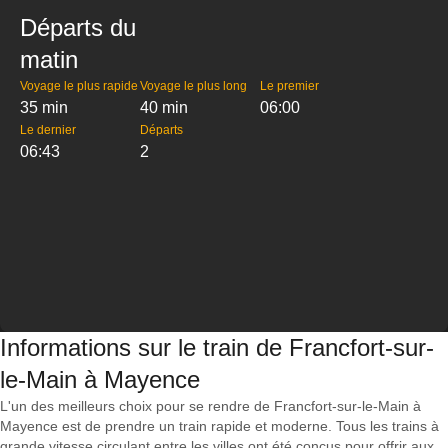
Départs du
matin
Voyage le plus rapide
Voyage le plus long
Le premier
35 min
40 min
06:00
Le dernier
Départs
06:43
2
Informations sur le train de Francfort-sur-
le-Main à Mayence
L'un des meilleurs choix pour se rendre de Francfort-sur-le-Main à
Mayence est de prendre un train rapide et moderne. Tous les trains à
grande vitesse circulant entre les villes ont été conçus pour offrir aux