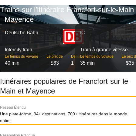
Trains sur l’itinéraire Francfort-sur-le-Main
- Mayence
Deutsche Bahn
IC
Intercity train
Train à grande vitesse
Le temps du voyage
Le prix de
Départs
Le temps du voyage
Le prix 
40 min
$63
1
35 min
$35
Itinéraires populaires de Francfort-sur-le-
Main et Mayence
Réseau Étendu
Une plate-forme, 34+ destinations, 700+ itinéraires dans le monde
entier.
Réservation Pratique