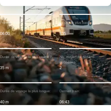
Premier train:
Le prix le plus bas:
06:00
$35
Durée de voyage la plus courte:
Nb. moyen de départs
quotidiens:
35 m
2
Durée de voyage la plus longue:
Dernier train:
40 m
06:43