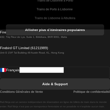
Trains de Lisbonne à Porto
Trains de Porto à Lisbonne 
Trains de Lisbonne à Albufeira
Trains de Albufeira à Lisbonne
Afficher plus d'itinéraires populaires
Firebird GT Limited (OC 1451)
Trains de Lisbonne à Lagos
432, Triq Fleur de Lys, Suite 1, Birkirkara, BKR 9061, Malta
Trains de Lagos à Lisbonne
Firebird GT Limited (61211989)
Unit G 15/F Tal Building 49 Austin Road, KL, Hong Kong
Trains de Lisbonne à Madrid
Trains de Madrid à Lisbonne
Français
Trains de Lisbonne à Faro
Trains de Faro à Lisbonne
Aide & Support
Trains de Lisbonne à Coimbra
Conditions Générales de Vente
Politique de confidentialité
Trains de Coimbra à Lisbonne
Rail.Ninja est un service indépendant de réservation en ligne de billets de train dans le monde
Trains de Lisbonne à Braga
entier. Rail Ninja n'est pas un transporteur ferroviaire et ne possède ni n'exploite aucun train.