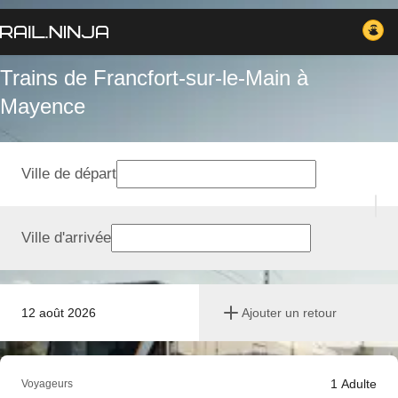
Trains de Francfort-sur-le-Main à
Mayence
Ville de départ
Ville d'arrivée
12 août 2026
Ajouter un retour
1
Adulte
Voyageurs