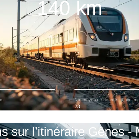
140 km
as:
Nb. moyen de départs quotidiens
23
s sur l’itinéraire Gênes -