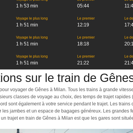
1 h 53 min
05:44
11:
Voyage le plus long
Le premier
Le de
1 h 51 min
12:19
17:
Voyage le plus long
Le premier
Le de
1 h 51 min
18:18
20:
Voyage le plus long
Le premier
Le de
1 h 51 min
21:22
21:
ions sur le train de Gêne
pour voyager de Gênes à Milan. Tous les trains à grande vitesse c
ieurs classes de voyage au choix, des temps de trajet rapides (l
ord sont également à votre service pendant le trajet. Les trai
r les jambes et un espace de bagages généreux. Les grandes fe
un trajet en train de Gênes à Milan est que les gares sont situé