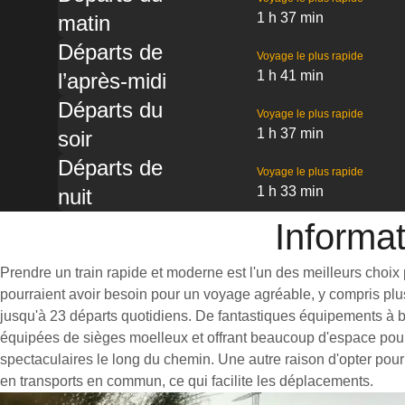
1 h 37 min
matin
Départs de
Voyage le plus rapide
1 h 41 min
l’après-midi
Départs du
Voyage le plus rapide
1 h 37 min
soir
Départs de
Voyage le plus rapide
1 h 33 min
nuit
Informat
Prendre un train rapide et moderne est l'un des meilleurs choix 
pourraient avoir besoin pour un voyage agréable, y compris plus
jusqu'à 23 départs quotidiens. De fantastiques équipements à b
équipées de sièges moelleux et offrant beaucoup d'espace pou
spectaculaires le long du chemin. Une autre raison d'opter pour 
en transports en commun, ce qui facilite les déplacements.