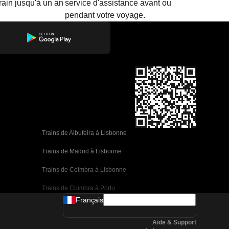
train jusqu'à un an
service d'assistance avant ou
pendant votre voyage.
Trains de Albufeira à Lisbonne
Trains de Madrid à Lisbonne
Trains de Coimbra à Lisbonne
Trains de Coimbra à Porto
Français
Trains de Valence à Barcelone
Aide & Support
Trains de Séville à Barcelone