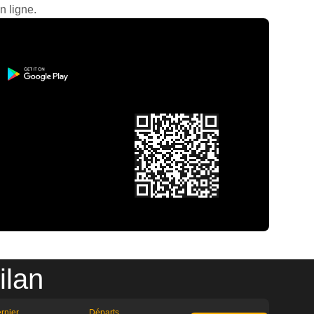
n ligne.
ilan
rnier
Départs