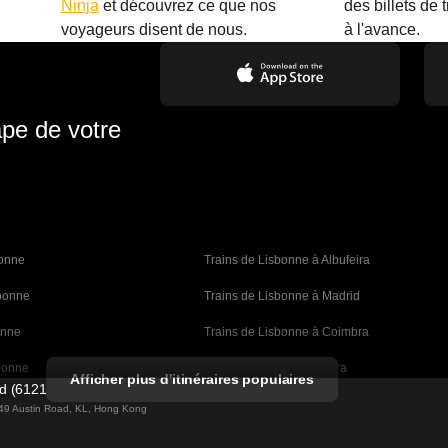
Ninja
et découvrez ce que nos
des billets de 
.
voyageurs disent de nous.
à l'avance.
ape de votre
bonne 
Trains de Lisbonne à Albufeira
sbonne
Trains de Lisbonne à Madrid
onne
Trains de Lisbonne à Coimbra
bonne
Trains de Porto à Coimbra
Afficher plus d'itinéraires populaires
ed (61211989)
rcelone
Trains de Barcelone à Valence
g 49 Austin Road, KL, Hong Kong
celone
Trains de Barcelone à Séville