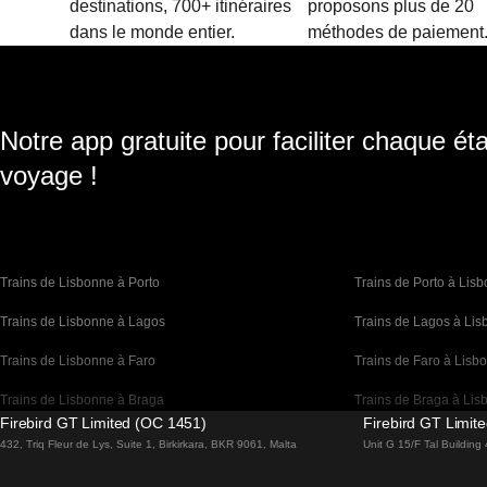
destinations, 700+ itinéraires
proposons plus de 20
dans le monde entier.
méthodes de paiement
Notre app gratuite pour faciliter chaque ét
voyage !
Trains de Lisbonne à Porto
Trains de Porto à Lis
Trains de Lisbonne à Lagos
Trains de Lagos à Li
Trains de Lisbonne à Faro
Trains de Faro à Lisb
Trains de Lisbonne à Braga
Trains de Braga à Lis
Firebird GT Limited (OC 1451)
Firebird GT Limit
Trains de Barcelone à Madrid
Trains de Madrid à Ba
432, Triq Fleur de Lys, Suite 1, Birkirkara, BKR 9061, Malta
Unit G 15/F Tal Buildin
Trains de Barcelone à Paris
Trains de Paris à Bar