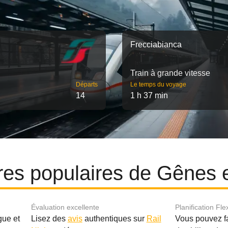
Frecciabianca
Train à grande vitesse
Départs
Le temps du voyage
14
1 h 37 min
ires populaires de Gênes 
Évaluation excellente
Planification Fle
gue et
Lisez des
avis
authentiques sur
Rail
Vous pouvez f