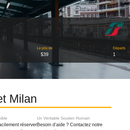
Le prix de
Départs
$39
1
et Milan
xible
Un Véritable Soutien Humain
acilement réserver
Besoin d'aide ? Contactez notre