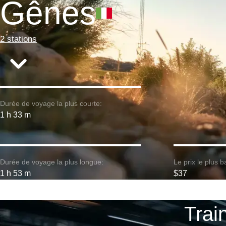
Gênes
2 stations
Durée de voyage la plus courte:
1 h 33 m
Durée de voyage la plus longue:
Le prix le plus b
1 h 53 m
$37
Train