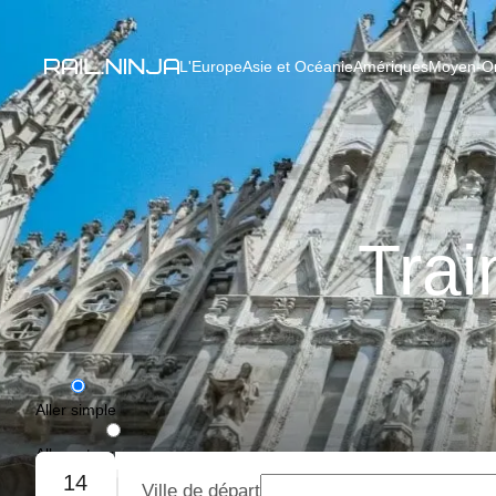
L'Europe
Asie et Océanie
Amériques
Moyen-Ori
Trai
Aller simple
Aller-retour
14
Ville de départ