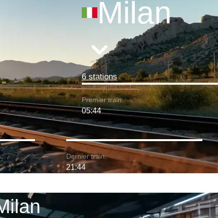
Milan
6 stations
Premier train:
05:44
:
Dernier train:
21:44
 Milan