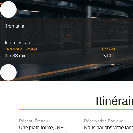
Trenitalia
Intercity train
Le temps du voyage
Le prix de
1 h 33 min
$43
Itinéra
Réseau Étendu
Réservation Pratique
Une plate-forme, 34+
Nous parlons votre lan