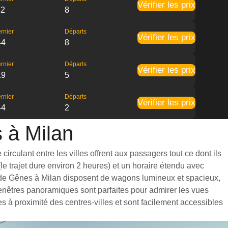
Vérifier les prix
42
8
rnier
Départs
Vérifier les prix
44
8
rnier
Départs
Vérifier les prix
19
5
rnier
Départs
Vérifier les prix
44
2
s à Milan
irculant entre les villes offrent aux passagers tout ce dont ils
e trajet dure environ 2 heures) et un horaire étendu avec
ns de Gênes à Milan disposent de wagons lumineux et spacieux,
nêtres panoramiques sont parfaites pour admirer les vues
es à proximité des centres-villes et sont facilement accessibles