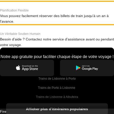
Planification Flexible
Vous pouvez facilement réserver des billets de train jusqu'à un an à
l'avance.
Un Véritable Soutien Humain
Besoin d'aide ? Contactez notre service d'assistance avant ou pendant
votre voyage.
Notre app gratuite pour faciliter chaque étape de votre voyage !
Trains de Lisbonne à Porto
Trains de Porto à Lisbonne 
Trains de Lisbonne à Albufeira
Trains de Albufeira à Lisbonne
Afficher plus d'itinéraires populaires
Firebird GT Limited (OC 1451)