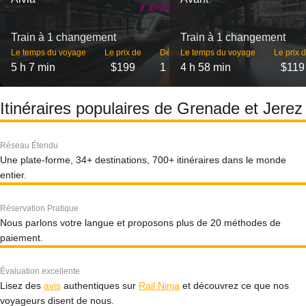
Train à 1 changement
Train à 1 changement
Le temps du voyage
Le prix de
Départs
Le temps du voyage
Le prix 
5 h 7 min
$199
1
4 h 58 min
$119
Itinéraires populaires de Grenade et Jerez
Réseau Étendu
Une plate-forme, 34+ destinations, 700+ itinéraires dans le monde
entier.
Réservation Pratique
Nous parlons votre langue et proposons plus de 20 méthodes de
paiement.
Évaluation excellente
Lisez des
avis
authentiques sur
Rail Ninja
et découvrez ce que nos
voyageurs disent de nous.