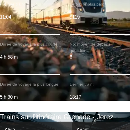
Premier train:
Le prix le plus bas:
11:04
$119
Durée de voyage la plus courte:
Nb. moyen de départs
quotidiens:
4 h 58 m
6
Durée de voyage la plus longue:
Dernier train:
5 h 30 m
18:17
Trains sur l’itinéraire Grenade - Jerez
Alvia
Avant