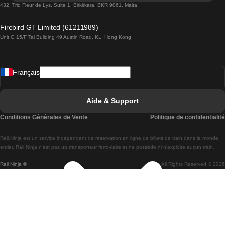
Trains de Lisbonne à Lagos
432, Triq Fleur de Lys, Suite 1, Birkirkara, BKR 9061, Malta
Trains de Lagos à Lisbonne
Firebird GT Limited (61211989)
Unit G 15/F Tal Building 49 Austin Road, KL, Hong Kong
Trains de Lisbonne à Madrid
Trains de Madrid à Lisbonne
Français
Trains de Lisbonne à Faro
Trains de Faro à Lisbonne
Aide & Support
Trains de Lisbonne à Coimbra
Conditions Générales de Vente
Politique de confidentialité
Trains de Coimbra à Lisbonne
Rail.Ninja est un service indépendant de réservation en ligne de billets de train dans le monde
Trains de Lisbonne à Braga
entier. Rail Ninja n'est pas un transporteur ferroviaire et ne possède ni n'exploite aucun train.
Rail Ninja ®
All Rights Reserved © 2026
Trains de Braga à Lisbonne
Trains de Porto à Coimbra
Trains de Coimbra à Porto
Trains de Barcelone à Madrid