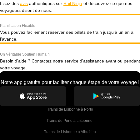
Lisez des
avis
authentiques sur
Rail Ninja
et découvrez ce que nos
voyageurs disent de nous.
Planification Flexible
Vous pouvez facilement réserver des billets de train jusqu'à un an à
l'avance.
Un Véritable Soutien Humain
Besoin d'aide ? Contactez notre service d'assistance avant ou pendant
votre voyage.
Notre app gratuite pour faciliter chaque étape de votre voyage !
Trains de Lisbonne à Porto
Trains de Porto à Lisbonne 
Trains de Lisbonne à Albufeira