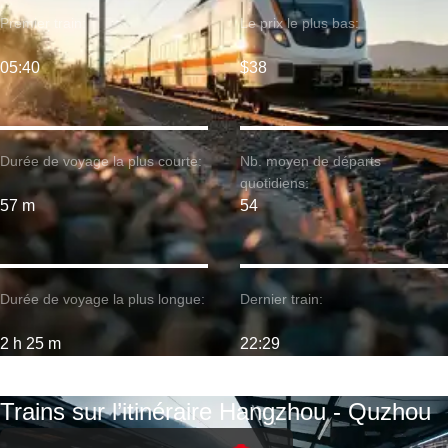
Premier train:
Le prix le plus bas:
05:40
$38
Durée de voyage la plus courte:
Nb. moyen de départs
quotidiens:
57 m
54
Durée de voyage la plus longue:
Dernier train:
2 h 25 m
22:29
Trains sur l’itinéraire Hangzhou - Quzhou