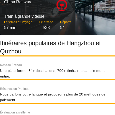
China Railway
Train à grande vitesse
Le temps du voyage
Le prix de
Départs
57 min
$38
54
Itinéraires populaires de Hangzhou et
Quzhou
Réseau Étendu
Une plate-forme, 34+ destinations, 700+ itinéraires dans le monde
entier.
Réservation Pratique
Nous parlons votre langue et proposons plus de 20 méthodes de
paiement.
Évaluation excellente