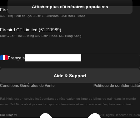
Trains de Albufeira à Lisbonne
Afficher plus d'itinéraires populaires
Firebird GT Limited (OC 1451)
Trains de Lisbonne à Lagos
432, Triq Fleur de Lys, Suite 1, Birkirkara, BKR 9061, Malta
Trains de Lagos à Lisbonne
Firebird GT Limited (61211989)
Unit G 15/F Tal Building 49 Austin Road, KL, Hong Kong
Trains de Lisbonne à Madrid
Trains de Madrid à Lisbonne
Français
Trains de Lisbonne à Faro
Trains de Faro à Lisbonne
Aide & Support
Trains de Lisbonne à Coimbra
Conditions Générales de Vente
Politique de confidentialité
Trains de Coimbra à Lisbonne
Rail.Ninja est un service indépendant de réservation en ligne de billets de train dans le monde
Trains de Lisbonne à Braga
entier. Rail Ninja n'est pas un transporteur ferroviaire et ne possède ni n'exploite aucun train.
Rail Ninja ®
All Rights Reserved © 2026
Trains de Braga à Lisbonne
Trains de Porto à Coimbra
Trains de Coimbra à Porto