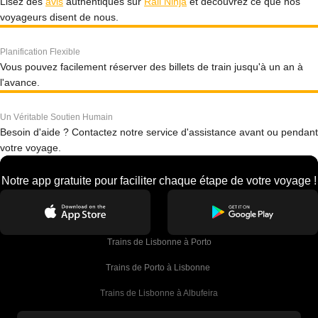
Lisez des
avis
authentiques sur
Rail Ninja
et découvrez ce que nos
voyageurs disent de nous.
Planification Flexible
Vous pouvez facilement réserver des billets de train jusqu'à un an à
l'avance.
Un Véritable Soutien Humain
Besoin d'aide ? Contactez notre service d'assistance avant ou pendant
votre voyage.
Notre app gratuite pour faciliter chaque étape de votre voyage !
Trains de Lisbonne à Porto
Trains de Porto à Lisbonne 
Trains de Lisbonne à Albufeira