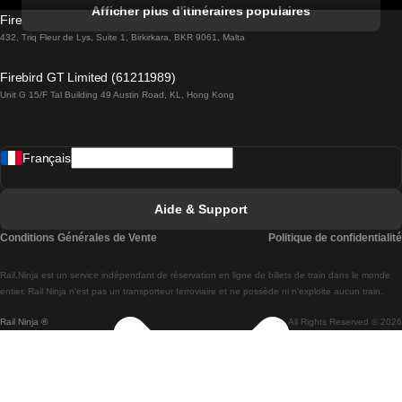
Trains de Albufeira à Lisbonne
Afficher plus d'itinéraires populaires
Firebird GT Limited (OC 1451)
Trains de Lisbonne à Lagos
432, Triq Fleur de Lys, Suite 1, Birkirkara, BKR 9061, Malta
Trains de Lagos à Lisbonne
Firebird GT Limited (61211989)
Unit G 15/F Tal Building 49 Austin Road, KL, Hong Kong
Trains de Lisbonne à Madrid
Trains de Madrid à Lisbonne
Français
Trains de Lisbonne à Faro
Trains de Faro à Lisbonne
Aide & Support
Trains de Lisbonne à Coimbra
Conditions Générales de Vente
Politique de confidentialité
Trains de Coimbra à Lisbonne
Rail.Ninja est un service indépendant de réservation en ligne de billets de train dans le monde
Trains de Lisbonne à Braga
entier. Rail Ninja n'est pas un transporteur ferroviaire et ne possède ni n'exploite aucun train.
Rail Ninja ®
All Rights Reserved © 2026
Trains de Braga à Lisbonne
Trains de Porto à Coimbra
Trains de Coimbra à Porto