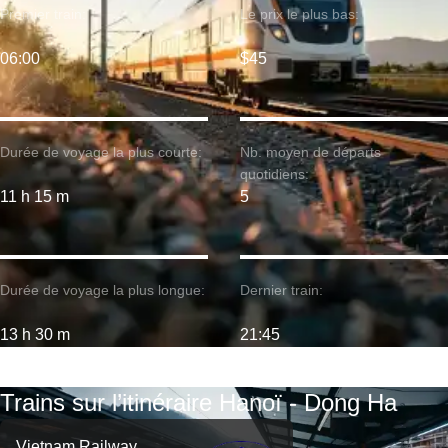
Premier train:
Le prix le plus bas:
06:00
$45
Durée de voyage la plus courte:
Nb. moyen de départs
quotidiens:
11 h 15 m
5
Durée de voyage la plus longue:
Dernier train:
13 h 30 m
21:45
Trains sur l’itinéraire Hanoï - Dong Ha
Vietnam Railway