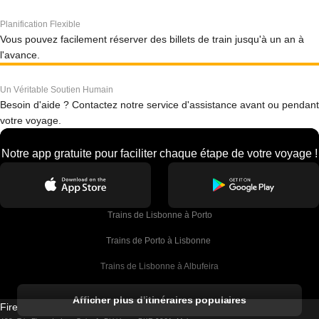
Planification Flexible
Vous pouvez facilement réserver des billets de train jusqu'à un an à
l'avance.
Un Véritable Soutien Humain
Besoin d'aide ? Contactez notre service d'assistance avant ou pendant
votre voyage.
Notre app gratuite pour faciliter chaque étape de votre voyage !
Trains de Lisbonne à Porto
Trains de Porto à Lisbonne 
Trains de Lisbonne à Albufeira
Trains de Albufeira à Lisbonne
Afficher plus d'itinéraires populaires
Firebird GT Limited (OC 1451)
Trains de Lisbonne à Lagos