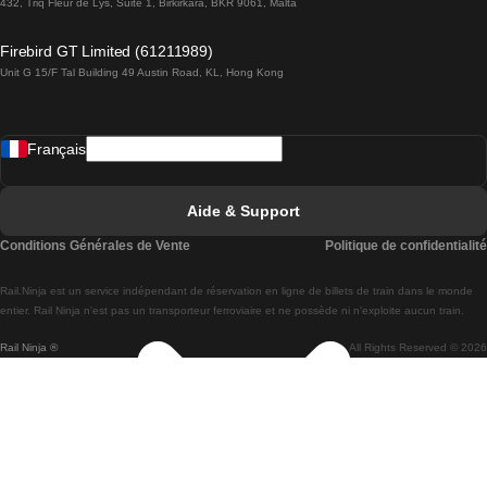
432, Triq Fleur de Lys, Suite 1, Birkirkara, BKR 9061, Malta
Trains de Lagos à Lisbonne
Firebird GT Limited (61211989)
Unit G 15/F Tal Building 49 Austin Road, KL, Hong Kong
Trains de Lisbonne à Madrid
Trains de Madrid à Lisbonne
Français
Trains de Lisbonne à Faro
Trains de Faro à Lisbonne
Aide & Support
Trains de Lisbonne à Coimbra
Conditions Générales de Vente
Politique de confidentialité
Trains de Coimbra à Lisbonne
Rail.Ninja est un service indépendant de réservation en ligne de billets de train dans le monde
Trains de Lisbonne à Braga
entier. Rail Ninja n'est pas un transporteur ferroviaire et ne possède ni n'exploite aucun train.
Rail Ninja ®
All Rights Reserved © 2026
Trains de Braga à Lisbonne
Trains de Porto à Coimbra
Trains de Coimbra à Porto
Trains de Barcelone à Madrid