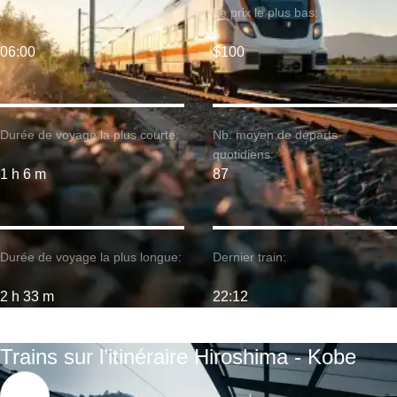
Premier train:
Le prix le plus bas:
06:00
$100
Durée de voyage la plus courte:
Nb. moyen de départs
quotidiens:
1 h 6 m
87
Durée de voyage la plus longue:
Dernier train:
2 h 33 m
22:12
Trains sur l’itinéraire Hiroshima - Kobe