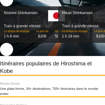
Nozomi Shinkansen
Hikari Shinkansen
Train à grande vitesse
Train à grande vitesse
Le temps du voyage
Le prix de
Départs
Le temps du voyage
Le prix 
1 h 6 min
$106
50
1 h 19 min
$100
Itinéraires populaires de Hiroshima et
Kobe
Réseau Étendu
Une plate-forme, 34+ destinations, 700+ itinéraires dans le monde
entier.