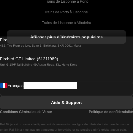
Trains de Lisbonne à Porto
Trains de Porto à Lisbonne 
Trains de Lisbonne à Albufeira
Trains de Albufeira à Lisbonne
Afficher plus d'itinéraires populaires
Firebird GT Limited (OC 1451)
Trains de Lisbonne à Lagos
432, Triq Fleur de Lys, Suite 1, Birkirkara, BKR 9061, Malta
Trains de Lagos à Lisbonne
Firebird GT Limited (61211989)
Unit G 15/F Tal Building 49 Austin Road, KL, Hong Kong
Trains de Lisbonne à Madrid
Trains de Madrid à Lisbonne
Français
Trains de Lisbonne à Faro
Trains de Faro à Lisbonne
Aide & Support
Trains de Lisbonne à Coimbra
Conditions Générales de Vente
Politique de confidentialité
Trains de Coimbra à Lisbonne
Rail.Ninja est un service indépendant de réservation en ligne de billets de train dans le monde
Trains de Lisbonne à Braga
entier. Rail Ninja n'est pas un transporteur ferroviaire et ne possède ni n'exploite aucun train.