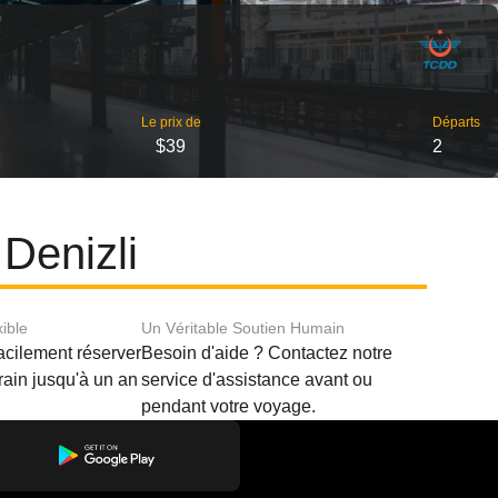
Le prix de
Départs
$39
2
 Denizli
xible
Un Véritable Soutien Humain
acilement réserver
Besoin d'aide ? Contactez notre
train jusqu'à un an
service d'assistance avant ou
pendant votre voyage.