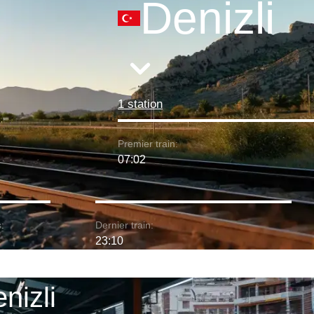
Denizli
1 station
Premier train:
07:02
:
Dernier train:
23:10
enizli