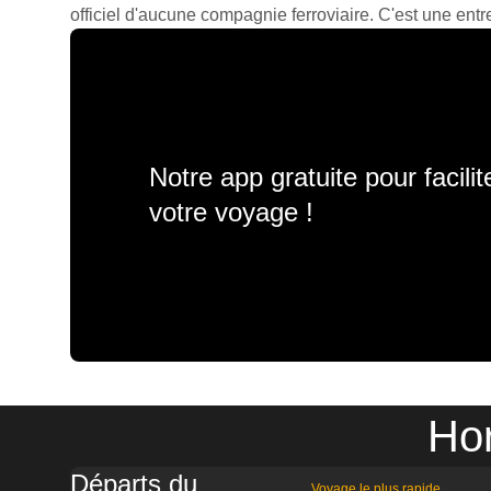
officiel d'aucune compagnie ferroviaire. C'est une entre
Notre app gratuite pour facili
votre voyage !
Hor
Départs du
Voyage le plus rapide