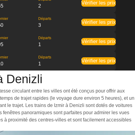
Vérifier les prix
55
2
rnier
Départs
Vérifier les prix
50
3
rnier
Départs
Vérifier les prix
05
1
rnier
Départs
Vérifier les prix
10
1
à Denizli
sse circulant entre les villes ont été conçus pour offrir aux
emps de trajet rapides (le voyage dure environ 5 heures), et un
le trajet. Les trains de Izmir à Denizli sont dotés de voitures
s fenêtres panoramiques sont parfaites pour admirer les vues
es à proximité des centres-villes et sont facilement accessibles