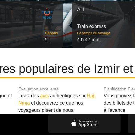
AH
Train express
Départs
Le temps du voyage
5
4 h 47 min
ires populaires de Izmir et
Évaluation excellente
Planification Fle
gue et
Lisez des
avis
authentiques sur
Rail
Vous pouvez f
Ninja
et découvrez ce que nos
des billets de 
.
voyageurs disent de nous.
à l'avance.