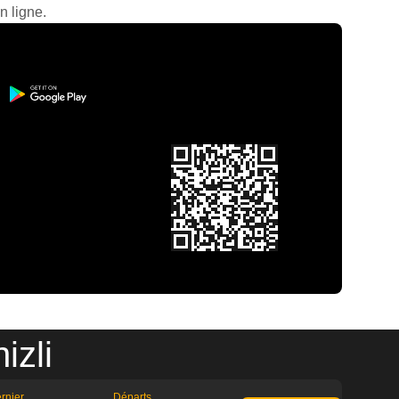
n ligne.
izli
rnier
Départs