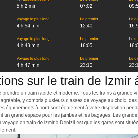
5 h 2 min
07:02
09:
Voyage le plus long
Le premier
Le de
4 h 54 min
12:40
16:
Voyage le plus long
Le premier
Le de
4 h 43 min
18:05
18:
Voyage le plus long
Le premier
Le de
4 h 47 min
23:10
23:
ions sur le train de Izmir 
 prendre un train rapide et moderne. Tous les trains à grande vite
agréable, y compris plusieurs classes de voyage au choix, des t
s équipements à bord sont également à votre disposition pendant 
ant un grand espace pour les jambes et les bagages. Les grande
n voyage en train de Izmir à Denizli est que les gares sont situé
ilement.