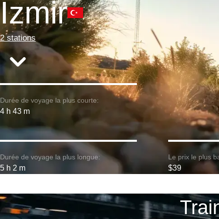
Izmir
2 stations
Durée de voyage la plus courte:
4 h 43 m
Durée de voyage la plus longue:
Le prix le plus b
5 h 2 m
$39
Train