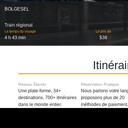
BOLGESEL
Train régional
Le temps du voyage
Le prix de
4 h 43 min
$38
Itinéra
Réseau Étendu
Réservation Pratique
Une plate-forme, 34+
Nous parlons votre lan
destinations, 700+ itinéraires
proposons plus de 20
dans le monde entier.
méthodes de paiement