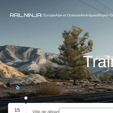
L'Europe
Asie et Océanie
Amériques
Moyen-Ori
Trai
Aller simple
Aller-retour
15
Ville de départ