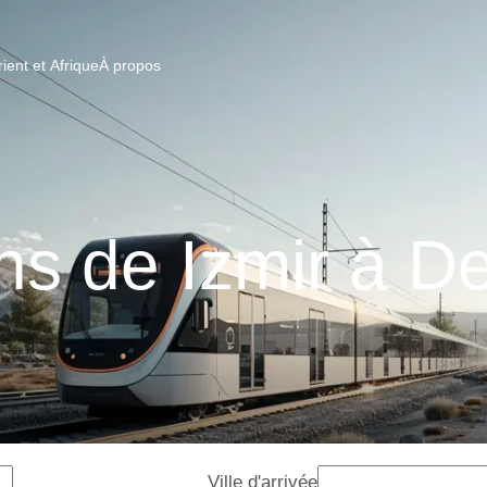
ent et Afrique
À propos
ns de Izmir à De
Ville d'arrivée