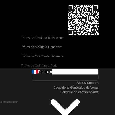
Trains de Albufeira à Lisbonne
Trains de Madrid à Lisbonne
Trains de Coimbra à Lisbonne
Trains de Coimbra à Porto
Français
Trains de Valence à Barcelone
Aide & Support
Trains de Séville à Barcelone
Conditions Générales de Vente
Politique de confidentialité
Trains de Malaga à Barcelone
 un transporteur
Trains de Malaga à Madrid
Trains de Cordoue à Madrid