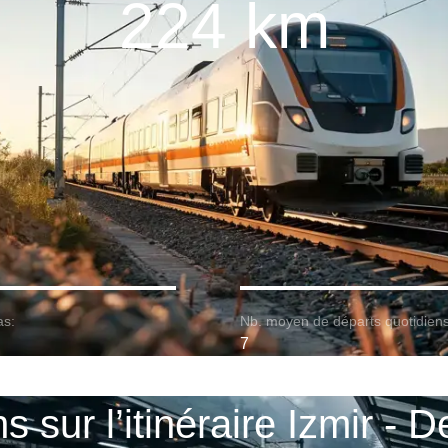
224 km
as:
Nb. moyen de départs quotidiens
7
s sur l’itinéraire Izmir - D