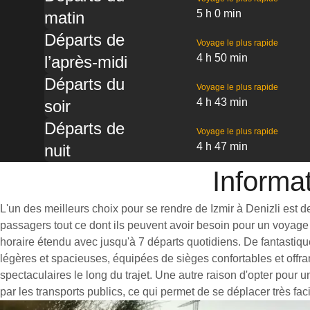
5 h 0 min
matin
Départs de
Voyage le plus rapide
4 h 50 min
l’après-midi
Départs du
Voyage le plus rapide
4 h 43 min
soir
Départs de
Voyage le plus rapide
4 h 47 min
nuit
Informat
L'un des meilleurs choix pour se rendre de Izmir à Denizli est de
passagers tout ce dont ils peuvent avoir besoin pour un voyage 
horaire étendu avec jusqu'à 7 départs quotidiens. De fantastique
légères et spacieuses, équipées de sièges confortables et offr
spectaculaires le long du trajet. Une autre raison d'opter pour u
par les transports publics, ce qui permet de se déplacer très fac