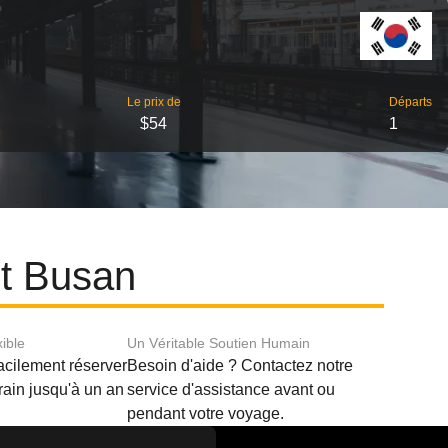
Le prix de
Départs
$54
1
et Busan
xible
Un Véritable Soutien Humain
acilement réserver
Besoin d'aide ? Contactez notre
train jusqu'à un an
service d'assistance avant ou
pendant votre voyage.