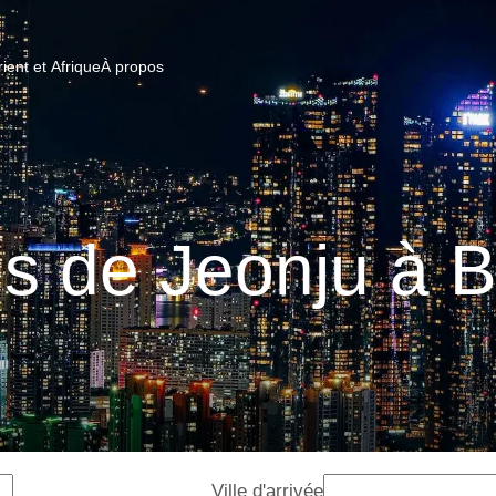
ent et Afrique
À propos
ns de Jeonju à 
Ville d'arrivée