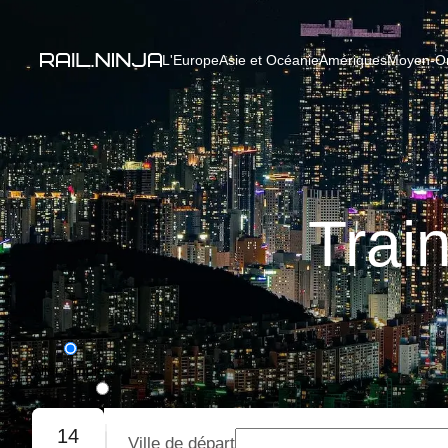
L'Europe
Asie et Océanie
Amériques
Moyen-Ori
Trai
Aller simple
Aller-retour
14
Ville de départ