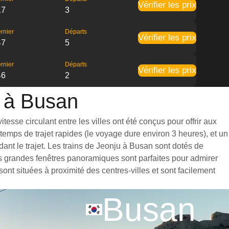
Vérifier les prix
17
3
rnier
Départs
Vérifier les prix
47
5
rnier
Départs
Vérifier les prix
46
2
u à Busan
esse circulant entre les villes ont été conçus pour offrir aux
emps de trajet rapides (le voyage dure environ 3 heures), et un
nt le trajet. Les trains de Jeonju à Busan sont dotés de
es grandes fenêtres panoramiques sont parfaites pour admirer
ont situées à proximité des centres-villes et sont facilement
Busan