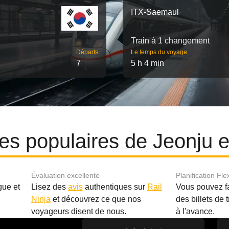
ITX-Saemaul
Train à 1 changement
Départs
Le temps du voyage
7
5 h 4 min
ires populaires de Jeonju 
Évaluation excellente
Planification Fle
gue et
Lisez des
avis
authentiques sur
Rail
Vous pouvez f
Ninja
et découvrez ce que nos
des billets de 
.
voyageurs disent de nous.
à l'avance.