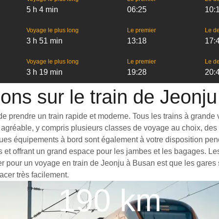
5 h 4 min
06:25
10:
Voyage le plus long
Le premier
Le de
3 h 51 min
13:18
17:
Voyage le plus long
Le premier
Le de
3 h 19 min
19:28
20:
ions sur le train de Jeonj
 prendre un train rapide et moderne. Tous les trains à grande vit
agréable, y compris plusieurs classes de voyage au choix, des t
ues équipements à bord sont également à votre disposition penda
s et offrant un grand espace pour les jambes et les bagages. L
ter pour un voyage en train de Jeonju à Busan est que les gares s
acer très facilement.
190 km