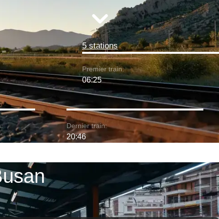
5 stations
Premier train:
06:25
:
Dernier train:
20:46
 Busan