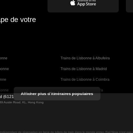
ape de votre
bonne 
Trains de Lisbonne à Albufeira
sbonne
Trains de Lisbonne à Madrid
onne
Trains de Lisbonne à Coimbra
bonne
Trains de Porto à Coimbra
Afficher plus d'itinéraires populaires
ed (61211989)
rcelone
Trains de Barcelone à Valence
g 49 Austin Road, KL, Hong Kong
celone
Trains de Barcelone à Séville
an à Barcelone
Trains de Barcelone à Malaga 
 indépendant de réservation en ligne de billets de train dans le monde entier. Rail Ninja n'est pas