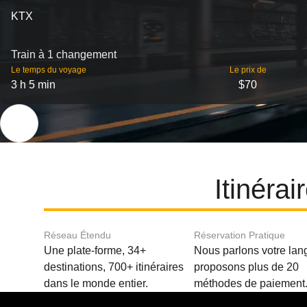
KTX
Train à 1 changement
Le temps du voyage
Le prix de
3 h 5 min
$70
Itinéra
Réseau Étendu
Réservation Pratique
Une plate-forme, 34+
Nous parlons votre lan
destinations, 700+ itinéraires
proposons plus de 20
dans le monde entier.
méthodes de paiement