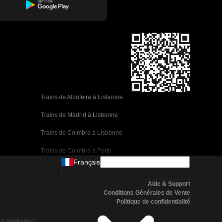
Trains de Albufeira à Lisbonne
Trains de Madrid à Lisbonne
Trains de Coimbra à Lisbonne
Trains de Coimbra à Porto
Français
Trains de Valence à Barcelone
Aide & Support
Trains de Séville à Barcelone
Conditions Générales de Vente
Politique de confidentialité
Trains de Malaga à Barcelone
 un transporteur