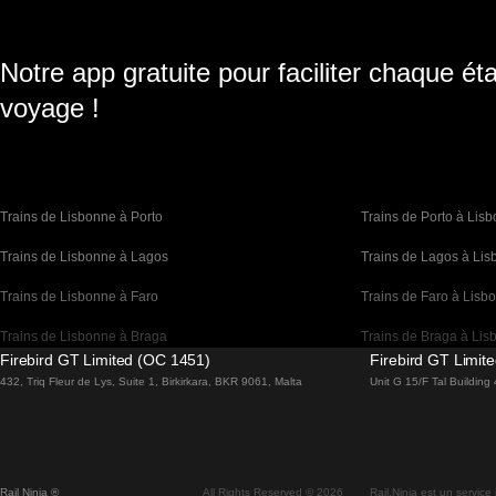
Notre app gratuite pour faciliter chaque ét
voyage !
Trains de Lisbonne à Porto
Trains de Porto à Lis
Trains de Lisbonne à Lagos
Trains de Lagos à Li
Trains de Lisbonne à Faro
Trains de Faro à Lisb
Trains de Lisbonne à Braga
Trains de Braga à Lis
Firebird GT Limited (OC 1451)
Firebird GT Limit
Trains de Barcelone à Madrid
Trains de Madrid à Ba
432, Triq Fleur de Lys, Suite 1, Birkirkara, BKR 9061, Malta
Unit G 15/F Tal Buildin
Trains de Barcelone à Paris
Trains de Paris à Bar
Trains de Barcelone à San Sebastian
Trains de San Sebasti
Rail Ninja ®
All Rights Reserved © 2026
Rail.Ninja est un service