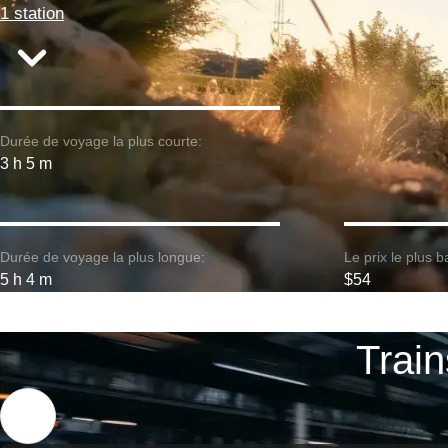
1 station
Durée de voyage la plus courte:
3 h 5 m
Durée de voyage la plus longue:
Le prix le plus b
5 h 4 m
$54
Train