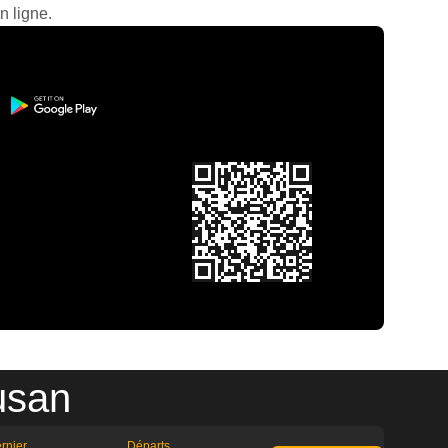
n ligne.
usan
rnier
Départs