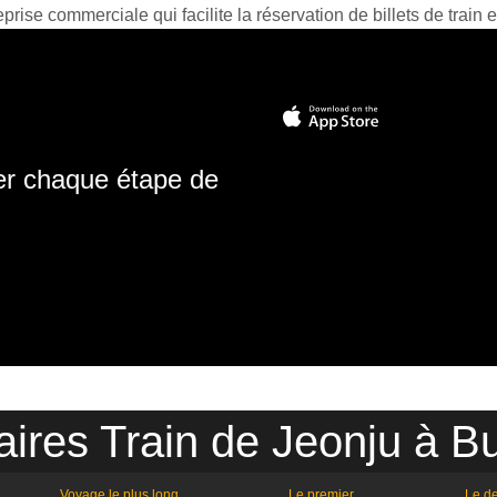
prise commerciale qui facilite la réservation de billets de train e
ter chaque étape de
aires Train de Jeonju à B
Voyage le plus long
Le premier
Le de