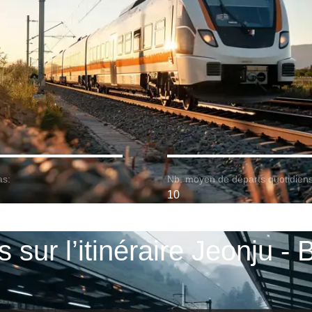
as:
Nb. moyen de départs quotidiens
10
s sur l’itinéraire Jeonju -