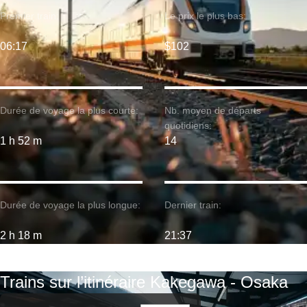
Premier train:
Le prix le plus bas:
06:17
$102
Durée de voyage la plus courte:
Nb. moyen de départs
quotidiens:
1 h 52 m
14
Durée de voyage la plus longue:
Dernier train:
2 h 18 m
21:37
Trains sur l’itinéraire Kakegawa - Osaka