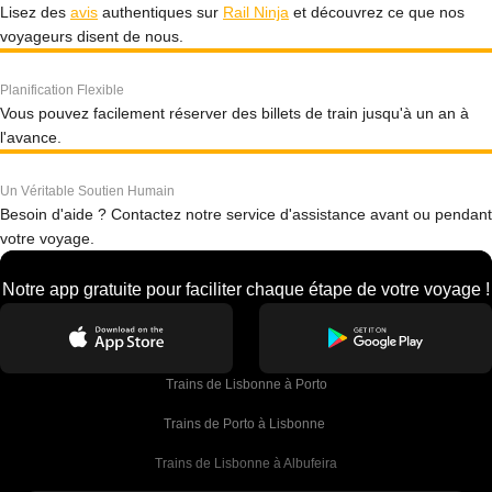
Lisez des
avis
authentiques sur
Rail Ninja
et découvrez ce que nos
voyageurs disent de nous.
Planification Flexible
Vous pouvez facilement réserver des billets de train jusqu'à un an à
l'avance.
Un Véritable Soutien Humain
Besoin d'aide ? Contactez notre service d'assistance avant ou pendant
votre voyage.
Notre app gratuite pour faciliter chaque étape de votre voyage !
Trains de Lisbonne à Porto
Trains de Porto à Lisbonne 
Trains de Lisbonne à Albufeira