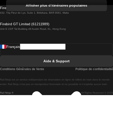
Trains de Albufeira à Lisbonne
Afficher plus d'itinéraires populaires
Firebird GT Limited (OC 1451)
Trains de Lisbonne à Lagos
432, Triq Fleur de Lys, Suite 1, Birkirkara, BKR 9061, Malta
Trains de Lagos à Lisbonne
Firebird GT Limited (61211989)
Unit G 15/F Tal Building 49 Austin Road, KL, Hong Kong
Trains de Lisbonne à Madrid
Trains de Madrid à Lisbonne
Français
Trains de Lisbonne à Faro
Trains de Faro à Lisbonne
Aide & Support
Trains de Lisbonne à Coimbra
Conditions Générales de Vente
Politique de confidentialité
Trains de Coimbra à Lisbonne
Rail.Ninja est un service indépendant de réservation en ligne de billets de train dans le monde
Trains de Lisbonne à Braga
entier. Rail Ninja n'est pas un transporteur ferroviaire et ne possède ni n'exploite aucun train.
Rail Ninja ®
All Rights Reserved © 2026
Trains de Braga à Lisbonne
Trains de Porto à Coimbra
Trains de Coimbra à Porto