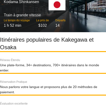
Kodama Shinkansen
Train à grande vitesse
Le temps du voyage
Le prix de
Départs
1 h 52 min
$102
14
Itinéraires populaires de Kakegawa et
Osaka
Réseau Étendu
Une plate-forme, 34+ destinations, 700+ itinéraires dans le monde
entier.
Réservation Pratique
Nous parlons votre langue et proposons plus de 20 méthodes de
paiement.
Évaluation excellente