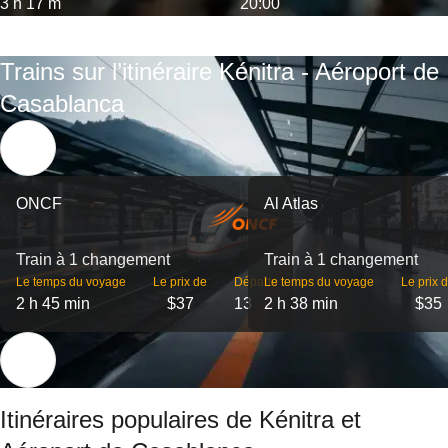
3 h 17 m
20:00
Trains sur l’itinéraire Kénitra - Aéroport de
Casablanca
ONCF
Al Atlas
Train à 1 changement
Train à 1 changement
Le temps du voyage
Le prix de
Départs
Le temps du voyage
Le prix 
2 h 45 min
$37
13
2 h 38 min
$35
Itinéraires populaires de Kénitra et