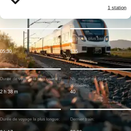
1 station
Premier train:
Le prix le plus bas:
05:30
$35
Durée de voyage la plus courte:
Nb. moyen de départs
quotidiens:
2 h 38 m
40
Durée de voyage la plus longue:
Dernier train: