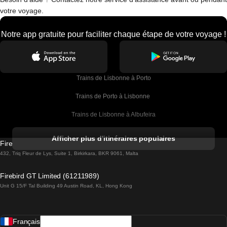
votre voyage.
Notre app gratuite pour faciliter chaque étape de votre voyage !
Trains de Lisbonne à Porto
Trains de Porto à Lisbonne 
Trains de Lisbonne à Albufeira
Trains de Albufeira à Lisbonne
Afficher plus d'itinéraires populaires
Firebird GT Limited (OC 1451)
Trains de Lisbonne à Lagos
432, Triq Fleur de Lys, Suite 1, Birkirkara, BKR 9061, Malta
Trains de Lagos à Lisbonne
Firebird GT Limited (61211989)
Unit G 15/F Tal Building 49 Austin Road, KL, Hong Kong
Trains de Lisbonne à Madrid
Trains de Madrid à Lisbonne
Français
Trains de Lisbonne à Faro