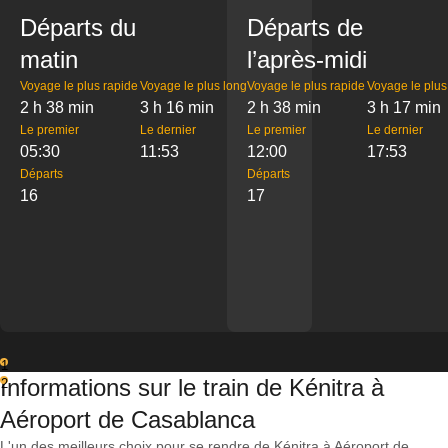
Départs du
Départs de
matin
l’après-midi
Voyage le plus rapide
Voyage le plus long
Voyage le plus rapide
Voyage le plus
2 h 38 min
3 h 16 min
2 h 38 min
3 h 17 min
Le premier
Le dernier
Le premier
Le dernier
05:30
11:53
12:00
17:53
Départs
Départs
16
17
1
Informations sur le train de Kénitra à
2
Aéroport de Casablanca
L'un des meilleurs choix pour se rendre de Kénitra à Aéroport de