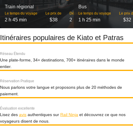
Train régional
Bus
Le temps du voyage
Le prix de
Départs
Le temps du voyage
Le prix 
2 h 45 min
$38
2
1 h 25 min
$32
Itinéraires populaires de Kiato et Patras
Réseau Étendu
Une plate-forme, 34+ destinations, 700+ itinéraires dans le monde
entier.
Réservation Pratique
Nous parlons votre langue et proposons plus de 20 méthodes de
paiement.
Évaluation excellente
Lisez des
avis
authentiques sur
Rail Ninja
et découvrez ce que nos
voyageurs disent de nous.