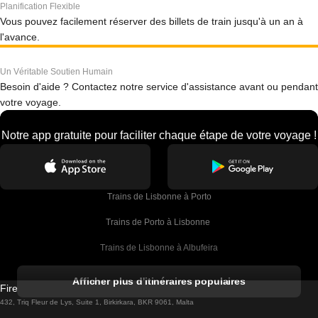
Planification Flexible
Vous pouvez facilement réserver des billets de train jusqu'à un an à
l'avance.
Un Véritable Soutien Humain
Besoin d'aide ? Contactez notre service d'assistance avant ou pendant
votre voyage.
Notre app gratuite pour faciliter chaque étape de votre voyage !
Trains de Lisbonne à Porto
Trains de Porto à Lisbonne 
Trains de Lisbonne à Albufeira
Trains de Albufeira à Lisbonne
Afficher plus d'itinéraires populaires
Firebird GT Limited (OC 1451)
Trains de Lisbonne à Lagos
432, Triq Fleur de Lys, Suite 1, Birkirkara, BKR 9061, Malta