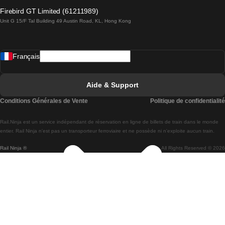
Trains de Lagos à Lisbonne
Firebird GT Limited (61211989)
Unit G 15/F Tal Building 49 Austin Road, KL, Hong Kong
Trains de Lisbonne à Madrid
Trains de Madrid à Lisbonne
Français
Trains de Lisbonne à Faro
Trains de Faro à Lisbonne
Aide & Support
Trains de Lisbonne à Coimbra
Conditions Générales de Vente
Politique de confidentialité
Trains de Coimbra à Lisbonne
Rail.Ninja est un service indépendant de réservation en ligne de billets de train dans le monde
Trains de Lisbonne à Braga
entier. Rail Ninja n'est pas un transporteur ferroviaire et ne possède ni n'exploite aucun train.
Rail Ninja ®
All Rights Reserved © 2026
Trains de Braga à Lisbonne
Trains de Porto à Coimbra
Trains de Coimbra à Porto
Trains de Barcelone à Madrid
Trains de Madrid à Barcelone