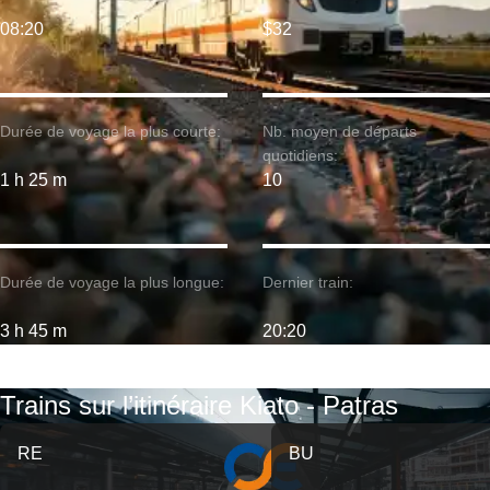
08:20
$32
Durée de voyage la plus courte:
Nb. moyen de départs
quotidiens:
1 h 25 m
10
Durée de voyage la plus longue:
Dernier train:
3 h 45 m
20:20
Trains sur l’itinéraire Kiato - Patras
RE
BU