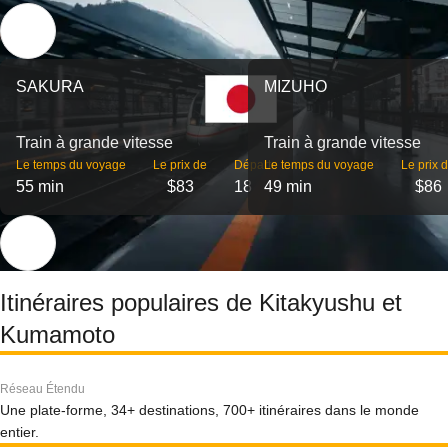
SAKURA
MIZUHO
Train à grande vitesse
Train à grande vitesse
Le temps du voyage
Le prix de
Départs
Le temps du voyage
Le prix 
55 min
$83
18
49 min
$86
Itinéraires populaires de Kitakyushu et
Kumamoto
Réseau Étendu
Une plate-forme, 34+ destinations, 700+ itinéraires dans le monde
entier.