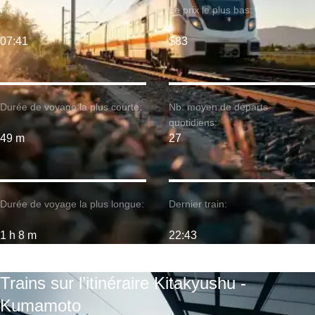
Premier train:
Le prix le plus bas:
07:41
$83
Durée de voyage la plus courte:
Nb. moyen de départs
quotidiens:
49 m
27
Durée de voyage la plus longue:
Dernier train:
1 h 8 m
22:43
Trains sur l’itinéraire Kitakyushu -
Kumamoto