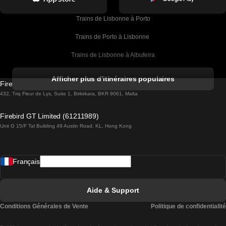
Trains de Lisbonne à Porto
Trains de Porto à Lisbonne 
Trains de Lisbonne à Albufeira
Trains de Albufeira à Lisbonne
Afficher plus d'itinéraires populaires
Firebird GT Limited (OC 1451)
Trains de Lisbonne à Lagos
432, Triq Fleur de Lys, Suite 1, Birkirkara, BKR 9061, Malta
Trains de Lagos à Lisbonne
Firebird GT Limited (61211989)
Unit G 15/F Tal Building 49 Austin Road, KL, Hong Kong
Trains de Lisbonne à Madrid
Trains de Madrid à Lisbonne
Français
Trains de Lisbonne à Faro
Trains de Faro à Lisbonne
Aide & Support
Trains de Lisbonne à Coimbra
Conditions Générales de Vente
Politique de confidentialité
Trains de Coimbra à Lisbonne