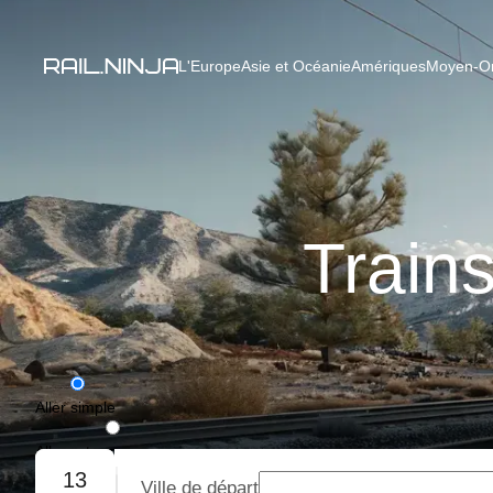
L'Europe
Asie et Océanie
Amériques
Moyen-Ori
Trains
Aller simple
Aller-retour
13
Ville de départ