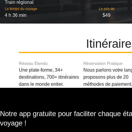
Train régional
Le temps du voyage
Le prix de
4 h 36 min
$49
Itinérair
Réseau Étendu
Réservation Pratique
Une plate-forme, 34+
Nous parlons votre lan
destinations, 700+ itinéraires
proposons plus de 20
dans le monde entier.
méthodes de paiement
Notre app gratuite pour faciliter chaque ét
voyage !