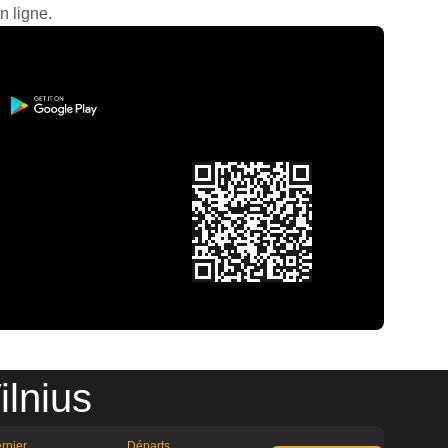
n ligne.
ilnius
rnier
Départs