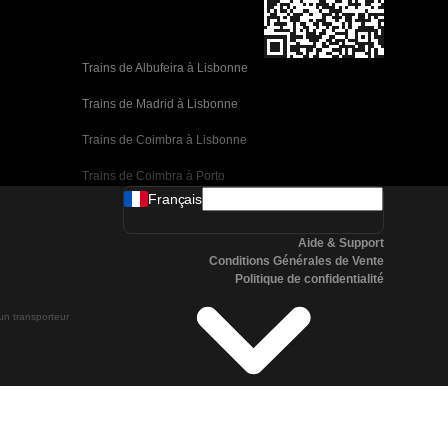
Trains de Albufeira à Lisbonne
Trains de Madrid à Lisbonne
Trains de Coimbra à Lisbonne
Trains de Coimbra à Porto
Français
Trains de Valence à Barcelone
Aide & Support
Trains de Séville à Barcelone
Conditions Générales de Vente
Politique de confidentialité
Trains de Malaga à Barcelone
 un transporteur
Trains de Malaga à Madrid
Trains de Cordoue à Madrid
Trains de San Sebastian à Madrid
Trains de Séville à Malaga