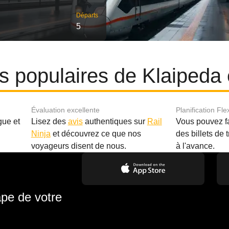
Départs
5
es populaires de Klaipeda 
Évaluation excellente
Planification Fle
gue et
Lisez des
avis
authentiques sur
Rail
Vous pouvez f
Ninja
et découvrez ce que nos
des billets de 
.
voyageurs disent de nous.
à l'avance.
ape de votre