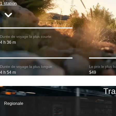
1 station
Durée de voyage la plus courte:
4 h 36 m
Durée de voyage la plus longue:
Le prix le plus b
4 h 54 m
$49
Tra
Regionale