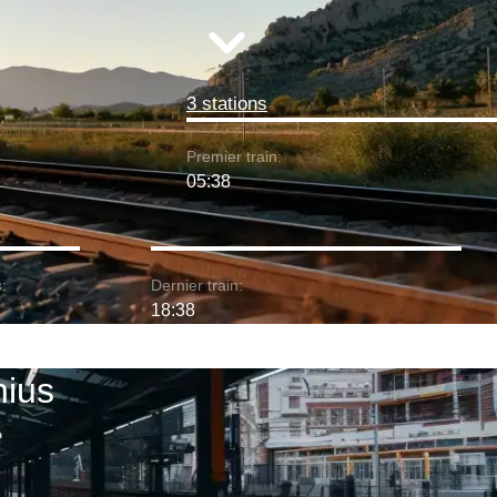
3 stations
Premier train:
05:38
:
Dernier train:
18:38
nius