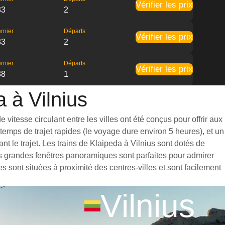
Vérifier les prix
33
2
rnier
Départs
Vérifier les prix
33
2
rnier
Départs
Vérifier les prix
38
1
a à Vilnius
vitesse circulant entre les villes ont été conçus pour offrir aux
emps de trajet rapides (le voyage dure environ 5 heures), et un
 le trajet. Les trains de Klaipeda à Vilnius sont dotés de
es grandes fenêtres panoramiques sont parfaites pour admirer
s sont situées à proximité des centres-villes et sont facilement
Vilnius