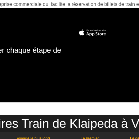
prise commerciale qui facilite la réservation de billets de train e
ter chaque étape de
res Train de Klaipeda à V
Voyage le plus long
Le premier
Le de