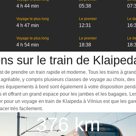
4 h 44 min
05:38
07:
Voyage le plus long
Le premier
Le de
4 h 47 min
12:31
16:
Voyage le plus long
Le premier
Le de
4 h 54 min
18:38
18:
ns sur le train de Klaiped
 de prendre un train rapide et moderne. Tous les trains à grande 
agréable, y compris plusieurs classes de voyage au choix, des t
es équipements à bord sont également à votre disposition pendant
s et offrant un grand espace pour les jambes et les bagages. L
er pour un voyage en train de Klaipeda à Vilnius est que les gare
acer très facilement.
376 km