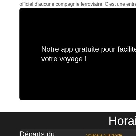
officiel d'aucune compagnie ferroviaire. C'est une entre
Notre app gratuite pour facili
votre voyage !
Horai
Départs du
Voyage le plus rapide