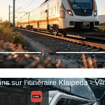
as:
Nb. moyen de départs quotidiens
5
ins sur l’itinéraire Klaipeda - Vil