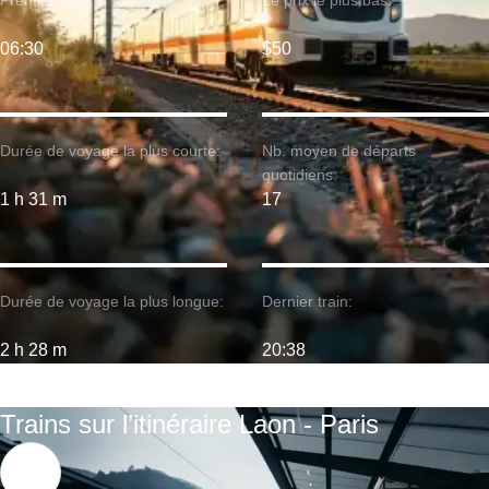
Premier train:
Le prix le plus bas:
06:30
$50
Durée de voyage la plus courte:
Nb. moyen de départs
quotidiens:
1 h 31 m
17
Durée de voyage la plus longue:
Dernier train:
2 h 28 m
20:38
Trains sur l’itinéraire Laon - Paris