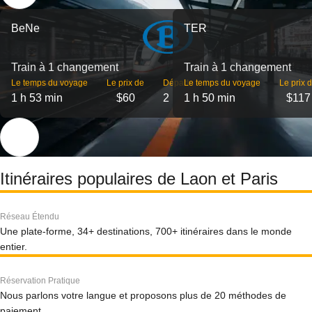
BeNe
TER
Train à 1 changement
Train à 1 changement
Le temps du voyage
Le prix de
Départs
Le temps du voyage
Le prix 
1 h 53 min
$60
2
1 h 50 min
$117
Itinéraires populaires de Laon et Paris
Réseau Étendu
Une plate-forme, 34+ destinations, 700+ itinéraires dans le monde
entier.
Réservation Pratique
Nous parlons votre langue et proposons plus de 20 méthodes de
paiement.