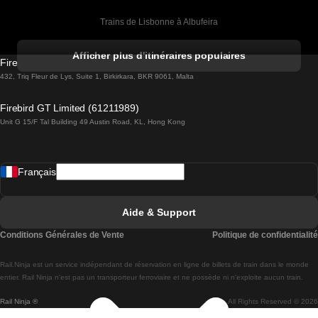
Trains de Lisbonne à Albufeira
Trains de Albufeira à Lisbonne
Afficher plus d'itinéraires populaires
Firebird GT Limited (OC 1451)
Trains de Lisbonne à Lagos
432, Triq Fleur de Lys, Suite 1, Birkirkara, BKR 9061, Malta
Trains de Lagos à Lisbonne
Firebird GT Limited (61211989)
Unit G 15/F Tal Building 49 Austin Road, KL, Hong Kong
Trains de Lisbonne à Madrid
Trains de Madrid à Lisbonne
Français
Trains de Lisbonne à Faro
Trains de Faro à Lisbonne
Aide & Support
Trains de Lisbonne à Coimbra
Conditions Générales de Vente
Politique de confidentialité
Trains de Coimbra à Lisbonne
Rail.Ninja est un service indépendant de réservation en ligne de billets de train dans le monde
Trains de Lisbonne à Braga
entier. Rail Ninja n'est pas un transporteur ferroviaire et ne possède ni n'exploite aucun train.
Rail Ninja ®
All Rights Reserved © 2026
Trains de Braga à Lisbonne