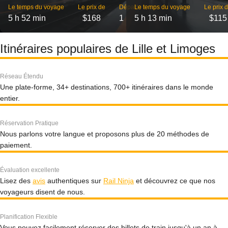
Le temps du voyage
Le prix de
Départs
Le temps du voyage
Le prix 
5 h 52 min
$168
1
5 h 13 min
$115
Itinéraires populaires de Lille et Limoges
Réseau Étendu
Une plate-forme, 34+ destinations, 700+ itinéraires dans le monde
entier.
Réservation Pratique
Nous parlons votre langue et proposons plus de 20 méthodes de
paiement.
Évaluation excellente
Lisez des
avis
authentiques sur
Rail Ninja
et découvrez ce que nos
voyageurs disent de nous.
Planification Flexible
Vous pouvez facilement réserver des billets de train jusqu'à un an à