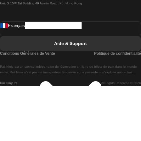
Unit G 15/F Tal Building 49 Austin Road, KL, Hong Kong
Trains de Lisbonne à Madrid
Trains de Madrid à Lisbonne
Français
Trains de Lisbonne à Faro
Trains de Faro à Lisbonne
Aide & Support
Trains de Lisbonne à Coimbra
Conditions Générales de Vente
Politique de confidentialité
Trains de Coimbra à Lisbonne
Rail.Ninja est un service indépendant de réservation en ligne de billets de train dans le monde
Trains de Lisbonne à Braga
entier. Rail Ninja n'est pas un transporteur ferroviaire et ne possède ni n'exploite aucun train.
Rail Ninja ®
All Rights Reserved © 2026
Trains de Braga à Lisbonne
Trains de Porto à Coimbra
Trains de Coimbra à Porto
Trains de Barcelone à Madrid
Trains de Madrid à Barcelone
Trains de Barcelone à Valence