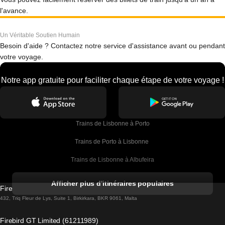
l'avance.
Un Véritable Soutien Humain
Besoin d'aide ? Contactez notre service d'assistance avant ou pendant
votre voyage.
Notre app gratuite pour faciliter chaque étape de votre voyage !
Trains de Lisbonne à Porto
Trains de Porto à Lisbonne 
Trains de Lisbonne à Albufeira
Trains de Albufeira à Lisbonne
Afficher plus d'itinéraires populaires
Firebird GT Limited (OC 1451)
Trains de Lisbonne à Lagos
432, Triq Fleur de Lys, Suite 1, Birkirkara, BKR 9061, Malta
Trains de Lagos à Lisbonne
Firebird GT Limited (61211989)