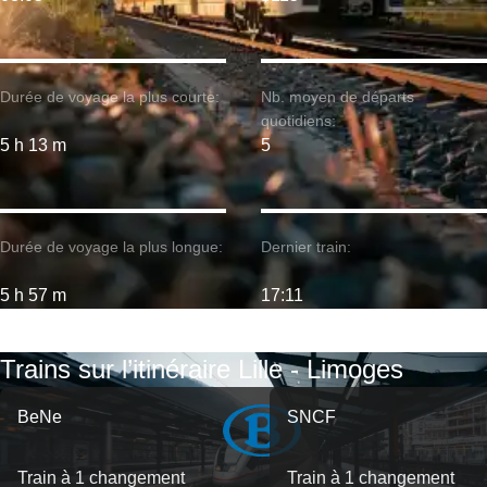
Durée de voyage la plus courte:
Nb. moyen de départs
quotidiens:
5 h 13 m
5
Durée de voyage la plus longue:
Dernier train:
5 h 57 m
17:11
Trains sur l’itinéraire Lille - Limoges
BeNe
SNCF
Train à 1 changement
Train à 1 changement