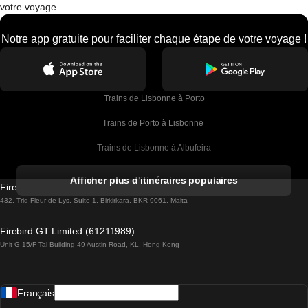
votre voyage.
Notre app gratuite pour faciliter chaque étape de votre voyage !
Trains de Lisbonne à Porto
Trains de Porto à Lisbonne 
Trains de Lisbonne à Albufeira
Trains de Albufeira à Lisbonne
Afficher plus d'itinéraires populaires
Firebird GT Limited (OC 1451)
Trains de Lisbonne à Lagos
432, Triq Fleur de Lys, Suite 1, Birkirkara, BKR 9061, Malta
Trains de Lagos à Lisbonne
Firebird GT Limited (61211989)
Unit G 15/F Tal Building 49 Austin Road, KL, Hong Kong
Trains de Lisbonne à Madrid
Trains de Madrid à Lisbonne
Français
Trains de Lisbonne à Faro