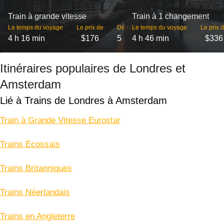
Train à grande vitesse
Train à 1 changement
Le temps du voyage
Le prix de
Départs
Le temps du voyage
Le prix 
4 h 16 min
$176
5
4 h 46 min
$336
Itinéraires populaires de Londres et
Amsterdam
Lié à Trains de Londres à Amsterdam
Train à Grande Vitesse Eurostar
Trains Écossais
Trains Britanniques
Trains Néerlandais
Trains en Angleterre