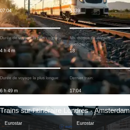
07:04
$339
Durée de voyage la plus courte:
Nb. moyen de départs
quotidiens:
4 h 4 m
18
Durée de voyage la plus longue:
Dernier train:
6 h 49 m
17:04
Trains sur l’itinéraire Londres - Amsterdam
Eurostar
Eurostar