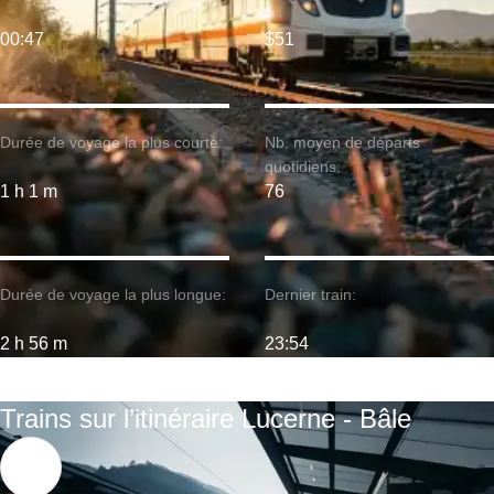
00:47
$51
Durée de voyage la plus courte:
Nb. moyen de départs
quotidiens:
1 h 1 m
76
Durée de voyage la plus longue:
Dernier train:
2 h 56 m
23:54
Trains sur l’itinéraire Lucerne - Bâle