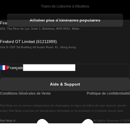
Trains de Lisbonne à Albufeira
Trains de Albufeira à Lisbonne
Afficher plus d'itinéraires populaires
Firebird GT Limited (OC 1451)
Trains de Lisbonne à Lagos
432, Triq Fleur de Lys, Suite 1, Birkirkara, BKR 9061, Malta
Trains de Lagos à Lisbonne
Firebird GT Limited (61211989)
Unit G 15/F Tal Building 49 Austin Road, KL, Hong Kong
Trains de Lisbonne à Madrid
Trains de Madrid à Lisbonne
Français
Trains de Lisbonne à Faro
Trains de Faro à Lisbonne
Aide & Support
Trains de Lisbonne à Coimbra
Conditions Générales de Vente
Politique de confidentialité
Trains de Coimbra à Lisbonne
Rail.Ninja est un service indépendant de réservation en ligne de billets de train dans le monde
Trains de Lisbonne à Braga
entier. Rail Ninja n'est pas un transporteur ferroviaire et ne possède ni n'exploite aucun train.
Rail Ninja ®
All Rights Reserved © 2026
Trains de Braga à Lisbonne