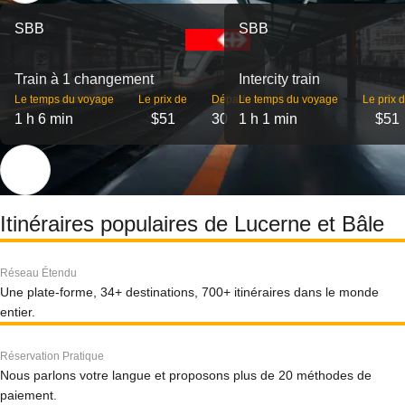
SBB
SBB
Train à 1 changement
Intercity train
Le temps du voyage
Le prix de
Départs
Le temps du voyage
Le prix 
1 h 6 min
$51
30
1 h 1 min
$51
Itinéraires populaires de Lucerne et Bâle
Réseau Étendu
Une plate-forme, 34+ destinations, 700+ itinéraires dans le monde
entier.
Réservation Pratique
Nous parlons votre langue et proposons plus de 20 méthodes de
paiement.