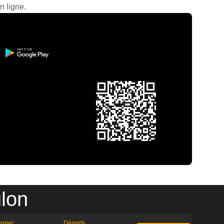
n ligne.
ulon
rnier
Départs