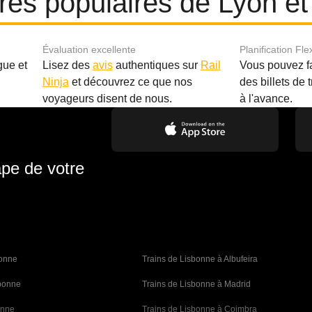
ires populaires de Lyon e
Évaluation excellente
Planification Fle
gue et
Lisez des
avis
authentiques sur
Rail
Vous pouvez f
Ninja
et découvrez ce que nos
des billets de 
.
voyageurs disent de nous.
à l'avance.
ape de votre
bonne 
Trains de Lisbonne à Albufeira
sbonne
Trains de Lisbonne à Madrid
onne
Trains de Lisbonne à Coimbra