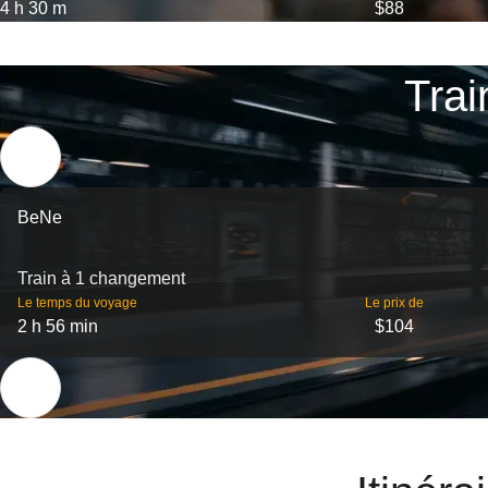
4 h 30 m
$88
Trai
BeNe
Train à 1 changement
Le temps du voyage
Le prix de
2 h 56 min
$104