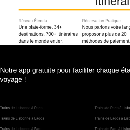
Itinéra
Réseau Étendu
Réservation Pratique
Une plate-forme, 34+
Nous parlons votre lan
destinations, 700+ itinéraires
proposons plus de 20
dans le monde entier.
méthodes de paiement
Notre app gratuite pour faciliter chaque ét
voyage !
Trains de Lisbonne à Porto
Trains de Porto à Lis
Trains de Lisbonne à Lagos
Trains de Lagos à Li
Trains de Lisbonne à Faro
Trains de Faro à Lisb