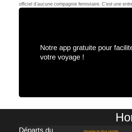
officiel d'aucune compagnie ferroviaire. C'est une entre
Notre app gratuite pour facili
votre voyage !
Hor
Départs du
Voyage le plus rapide