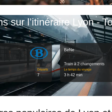
20
ns sur l’itinéraire Lyon - T
BeNe
Train à 2 changements
Départs
Le temps du voyage
7
3 h 42 min