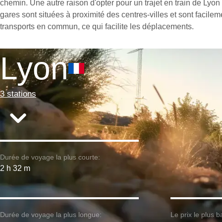
chemin. Une autre raison d'opter pour un trajet en train de Lyon
gares sont situées à proximité des centres-villes et sont facile
transports en commun, ce qui facilite les déplacements.
Lyon
3 stations
Durée de voyage la plus courte:
2 h 32 m
Durée de voyage la plus longue:
Le prix le plus b