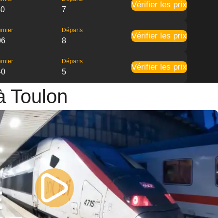
Vérifier les prix
40
7
rnier
Départs
Vérifier les prix
06
8
rnier
Départs
Vérifier les prix
40
5
 à Toulon