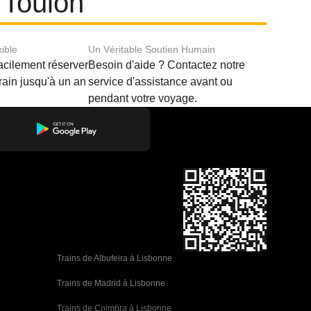
t Toulon
xible
Un Véritable Soutien Humain
acilement réserver
Besoin d'aide ? Contactez notre
train jusqu'à un an
service d'assistance avant ou
pendant votre voyage.
Trains de Albufeira à Lisbonne
Trains de Madrid à Lisbonne
Trains de Coimbra à Lisbonne