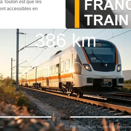
 à Toulon est que les
ment accessibles en
386 km
as:
Nb. moyen de départs quotidiens