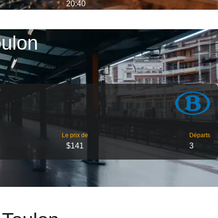
20:40
oulon
Le prix de
Départs
$141
3