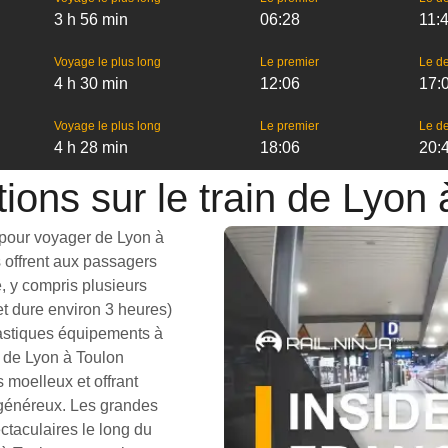
3 h 56 min
06:28
11:
Voyage le plus long
Le premier
Le de
4 h 30 min
12:06
17:
Voyage le plus long
Le premier
Le de
4 h 28 min
18:06
20:
ions sur le train de Lyon
x pour voyager de Lyon à
es offrent aux passagers
, y compris plusieurs
et dure environ 3 heures)
tastiques équipements à
s de Lyon à Toulon
moelleux et offrant
généreux. Les grandes
ctaculaires le long du