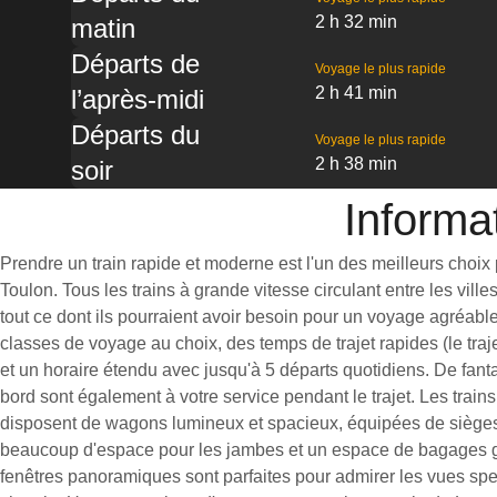
2 h 32 min
matin
Départs de
Voyage le plus rapide
2 h 41 min
l’après-midi
Départs du
Voyage le plus rapide
2 h 38 min
soir
Informat
Prendre un train rapide et moderne est l'un des meilleurs choi
Toulon. Tous les trains à grande vitesse circulant entre les vill
tout ce dont ils pourraient avoir besoin pour un voyage agréable
classes de voyage au choix, des temps de trajet rapides (le traj
et un horaire étendu avec jusqu'à 5 départs quotidiens. De fan
bord sont également à votre service pendant le trajet. Les train
disposent de wagons lumineux et spacieux, équipées de sièges 
beaucoup d'espace pour les jambes et un espace de bagages 
fenêtres panoramiques sont parfaites pour admirer les vues spe