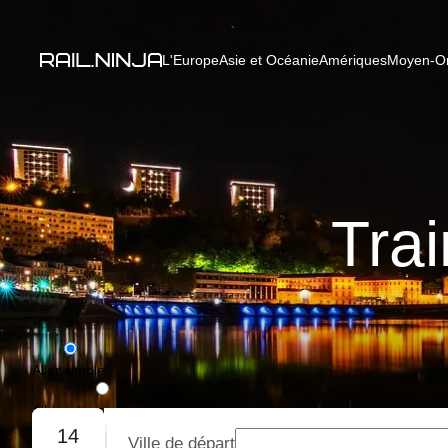
L'Europe
Asie et Océanie
Amériques
Moyen-Ori
Tra
Aller simple
Aller-retour
14
Ville de départ