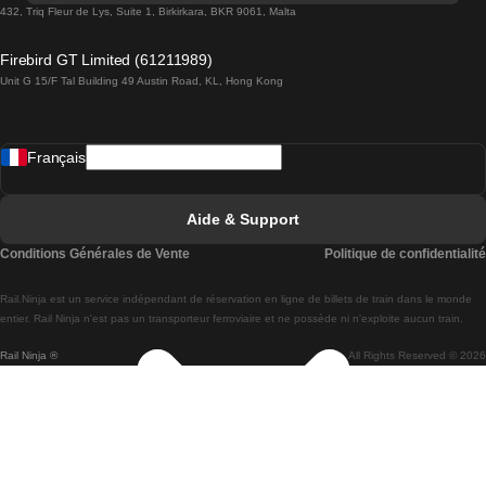
Trains de Lisbonne à Lagos
432, Triq Fleur de Lys, Suite 1, Birkirkara, BKR 9061, Malta
Trains de Lagos à Lisbonne
Firebird GT Limited (61211989)
Unit G 15/F Tal Building 49 Austin Road, KL, Hong Kong
Trains de Lisbonne à Madrid
Trains de Madrid à Lisbonne
Français
Trains de Lisbonne à Faro
Trains de Faro à Lisbonne
Aide & Support
Trains de Lisbonne à Coimbra
Conditions Générales de Vente
Politique de confidentialité
Trains de Coimbra à Lisbonne
Rail.Ninja est un service indépendant de réservation en ligne de billets de train dans le monde
Trains de Lisbonne à Braga
entier. Rail Ninja n'est pas un transporteur ferroviaire et ne possède ni n'exploite aucun train.
Rail Ninja ®
All Rights Reserved © 2026
Trains de Braga à Lisbonne
Trains de Porto à Coimbra
Trains de Coimbra à Porto
Trains de Barcelone à Madrid