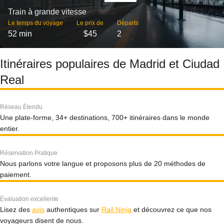
Train à grande vitesse
Le temps du voyage
Le prix de
Départs
52 min
$45
2
Itinéraires populaires de Madrid et Ciudad
Real
Réseau Étendu
Une plate-forme, 34+ destinations, 700+ itinéraires dans le monde
entier.
Réservation Pratique
Nous parlons votre langue et proposons plus de 20 méthodes de
paiement.
Évaluation excellente
Lisez des
avis
authentiques sur
Rail Ninja
et découvrez ce que nos
voyageurs disent de nous.