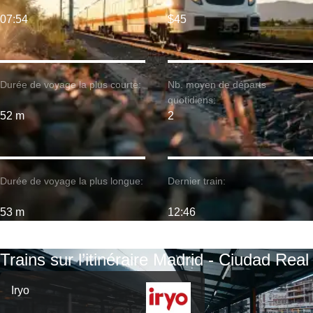
07:54
$45
Durée de voyage la plus courte:
Nb. moyen de départs
quotidiens:
52 m
2
Durée de voyage la plus longue:
Dernier train:
53 m
12:46
Trains sur l’itinéraire Madrid - Ciudad Real
Iryo