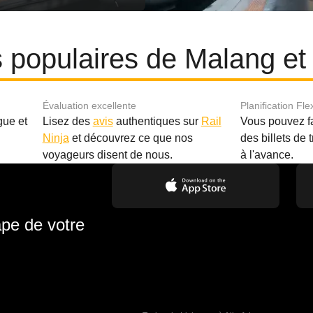
es populaires de Malang e
Évaluation excellente
Planification Fle
gue et
Lisez des
avis
authentiques sur
Rail
Vous pouvez f
Ninja
et découvrez ce que nos
des billets de 
.
voyageurs disent de nous.
à l'avance.
ape de votre