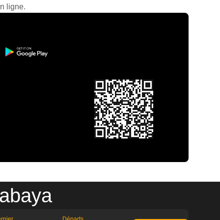
n ligne.
rabaya
rnier
Départs