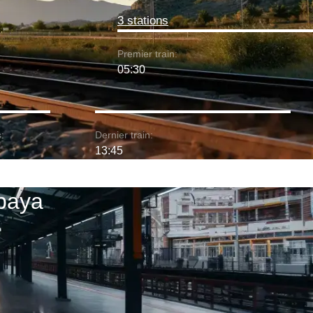
3 stations
Premier train:
05:30
:
Dernier train:
13:45
abaya