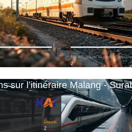
as:
Nb. moyen de départs quotidiens
2
ns sur l’itinéraire Malang - Sur
Départs
2