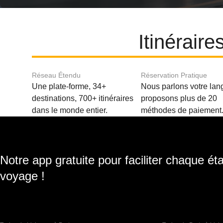
Itinérair
Réseau Étendu
Réservation Pratique
Une plate-forme, 34+
Nous parlons votre lan
destinations, 700+ itinéraires
proposons plus de 20
dans le monde entier.
méthodes de paiement
Notre app gratuite pour faciliter chaque ét
voyage !