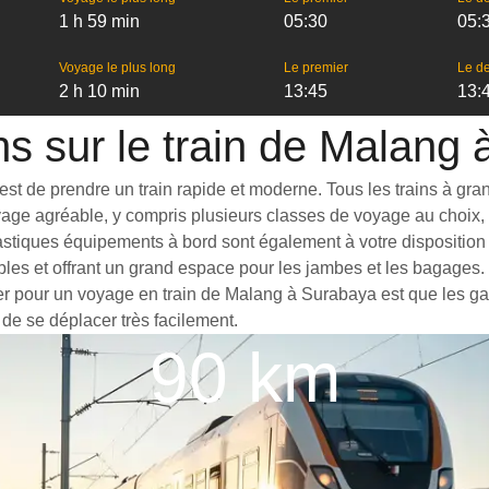
1 h 59 min
05:30
05:
Voyage le plus long
Le premier
Le de
2 h 10 min
13:45
13:
ns sur le train de Malang
 de prendre un train rapide et moderne. Tous les trains à grande 
yage agréable, y compris plusieurs classes de voyage au choix, 
tastiques équipements à bord sont également à votre disposition
bles et offrant un grand espace pour les jambes et les bagages
ter pour un voyage en train de Malang à Surabaya est que les gar
 de se déplacer très facilement.
90 km