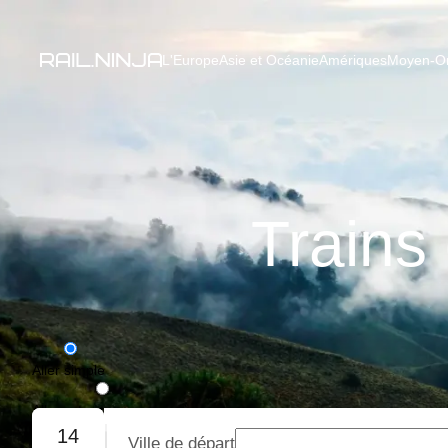
L'Europe
Asie et Océanie
Amériques
Moyen-Ori
Trains
Aller simple
Aller-retour
14
Ville de départ