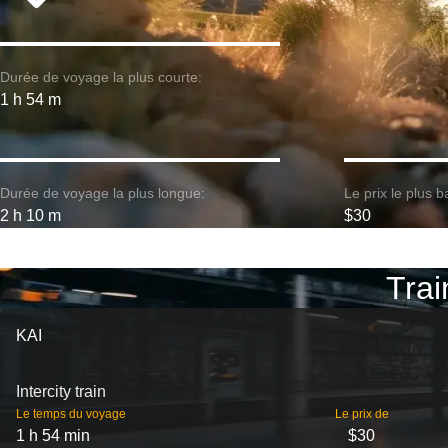
Durée de voyage la plus courte:
1 h 54 m
Durée de voyage la plus longue:
Le prix le plus b
2 h 10 m
$30
Trai
KAI
Intercity train
Le temps du voyage
Le prix de
1 h 54 min
$30