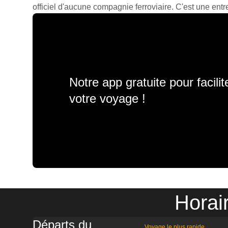
officiel d'aucune compagnie ferroviaire. C'est une entre
Notre app gratuite pour facili
votre voyage !
Horai
Départs du
Voyage le plus rapide