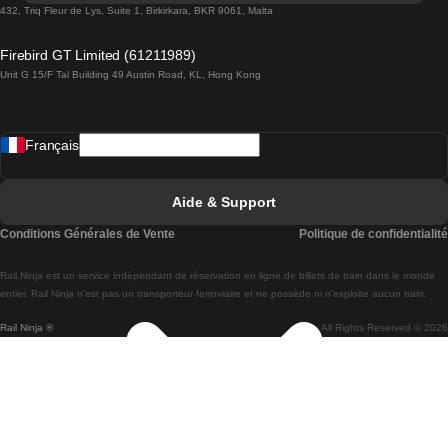
Trains de Lisbonne à Lagos
432, Triq Fleur de Lys, Suite 1, Birkirkara, BKR 9061, Malta
Trains de Lagos à Lisbonne
Firebird GT Limited (61211989)
Unit G 15/F Tal Building 49 Austin Road, KL, Hong Kong
Trains de Lisbonne à Madrid
Trains de Madrid à Lisbonne
Français
Trains de Lisbonne à Faro
Trains de Faro à Lisbonne
Aide & Support
Trains de Lisbonne à Coimbra
Conditions Générales de Vente
Politique de confidentialité
Trains de Coimbra à Lisbonne
Rail.Ninja est un service indépendant de réservation en ligne de billets de train dans le monde
Trains de Lisbonne à Braga
entier. Rail Ninja n'est pas un transporteur ferroviaire et ne possède ni n'exploite aucun train.
Rail Ninja ®
All Rights Reserved © 2026
Trains de Braga à Lisbonne
Trains de Porto à Coimbra
Trains de Coimbra à Porto
Trains de Barcelone à Madrid