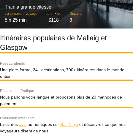
Train à grande vitesse
Le temps du voyage
Le prix de
Départs
5 h 25 min
$118
3
Itinéraires populaires de Mallaig et
Glasgow
Réseau Étendu
Une plate-forme, 34+ destinations, 700+ itinéraires dans le monde
entier.
Réservation Pratique
Nous parlons votre langue et proposons plus de 20 méthodes de
paiement.
Évaluation excellente
Lisez des
avis
authentiques sur
Rail Ninja
et découvrez ce que nos
voyageurs disent de nous.