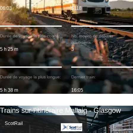
06:03
$118
Durée de voyage la plus courte:
Nb. moyen de départs
quotidiens:
5 h 25 m
3
Durée de voyage la plus longue:
Dernier train:
5 h 38 m
16:05
Trains sur l’itinéraire Mallaig - Glasgow
ScotRail