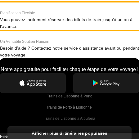
Planification Flexible
Vous pouvez facilement réserver des billets de train jusqu'à un an à
l'avance.
Un Véritable Soutien Humain
Besoin d'aide ? Contactez notre service d'assistance avant ou pendant
votre voyage.
Notre app gratuite pour faciliter chaque étape de votre voyage !
Trains de Lisbonne à Porto
Trains de Porto à Lisbonne 
Trains de Lisbonne à Albufeira
Trains de Albufeira à Lisbonne
Afficher plus d'itinéraires populaires
Firebird GT Limited (OC 1451)