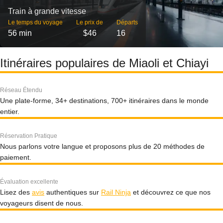
Train à grande vitesse
Le temps du voyage
Le prix de
Départs
56 min
$46
16
Itinéraires populaires de Miaoli et Chiayi
Réseau Étendu
Une plate-forme, 34+ destinations, 700+ itinéraires dans le monde
entier.
Réservation Pratique
Nous parlons votre langue et proposons plus de 20 méthodes de
paiement.
Évaluation excellente
Lisez des
avis
authentiques sur
Rail Ninja
et découvrez ce que nos
voyageurs disent de nous.