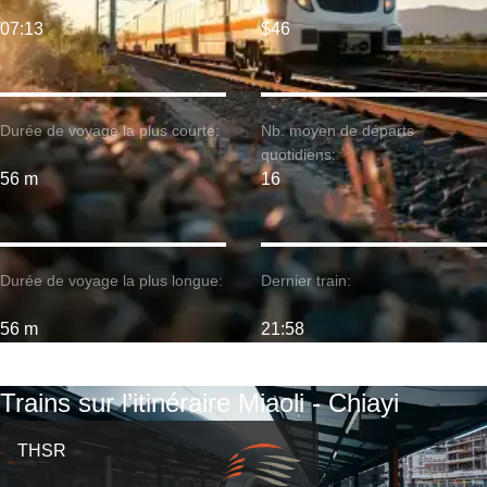
07:13
$46
Durée de voyage la plus courte:
Nb. moyen de départs
quotidiens:
56 m
16
Durée de voyage la plus longue:
Dernier train:
56 m
21:58
Trains sur l’itinéraire Miaoli - Chiayi
THSR