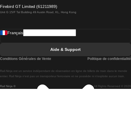
Trains de Lagos à Lisbonne
Firebird GT Limited (61211989)
Unit G 15/F Tal Building 49 Austin Road, KL, Hong Kong
Trains de Lisbonne à Madrid
Trains de Madrid à Lisbonne
Français
Trains de Lisbonne à Faro
Trains de Faro à Lisbonne
Aide & Support
Trains de Lisbonne à Coimbra
Conditions Générales de Vente
Politique de confidentialité
Trains de Coimbra à Lisbonne
Rail.Ninja est un service indépendant de réservation en ligne de billets de train dans le monde
Trains de Lisbonne à Braga
entier. Rail Ninja n'est pas un transporteur ferroviaire et ne possède ni n'exploite aucun train.
Rail Ninja ®
All Rights Reserved © 2026
Trains de Braga à Lisbonne
Trains de Porto à Coimbra
Trains de Coimbra à Porto
Trains de Barcelone à Madrid
Trains de Madrid à Barcelone