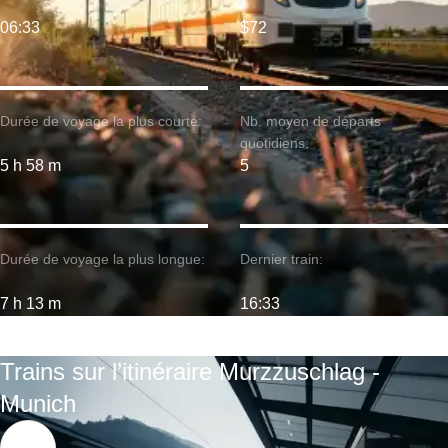
06:33
$72
Durée de voyage la plus courte:
Nb. moyen de départs
quotidiens:
5 h 58 m
5
Durée de voyage la plus longue:
Dernier train:
7 h 13 m
16:33
Trains sur l’itinéraire Murzzuschlag -
Munich