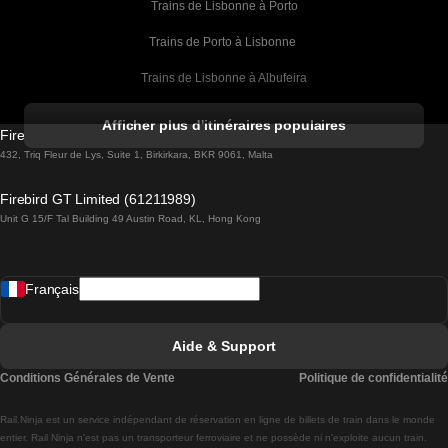
Trains de Lisbonne à Porto
Trains de Porto à Lisbonne 
Trains de Lisbonne à Albufeira
Trains de Albufeira à Lisbonne
Afficher plus d'itinéraires populaires
Firebird GT Limited (OC 1451)
Trains de Lisbonne à Lagos
432, Triq Fleur de Lys, Suite 1, Birkirkara, BKR 9061, Malta
Trains de Lagos à Lisbonne
Firebird GT Limited (61211989)
Unit G 15/F Tal Building 49 Austin Road, KL, Hong Kong
Trains de Lisbonne à Madrid
Trains de Madrid à Lisbonne
Français
Trains de Lisbonne à Faro
Trains de Faro à Lisbonne
Aide & Support
Trains de Lisbonne à Coimbra
Conditions Générales de Vente
Politique de confidentialité
Trains de Coimbra à Lisbonne
Rail.Ninja est un service indépendant de réservation en ligne de billets de train dans le monde
Trains de Lisbonne à Braga
entier. Rail Ninja n'est pas un transporteur ferroviaire et ne possède ni n'exploite aucun train.