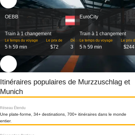
OEBB
EuroCity
Train à 1 changement
Train à 1 changement
Le temps du voyage
Le prix de
Départs
Le temps du voyage
Le prix 
5 h 59 min
$72
3
5 h 59 min
$244
Itinéraires populaires de Murzzuschlag et
Munich
Réseau Étendu
Une plate-forme, 34+ destinations, 700+ itinéraires dans le monde
entier.