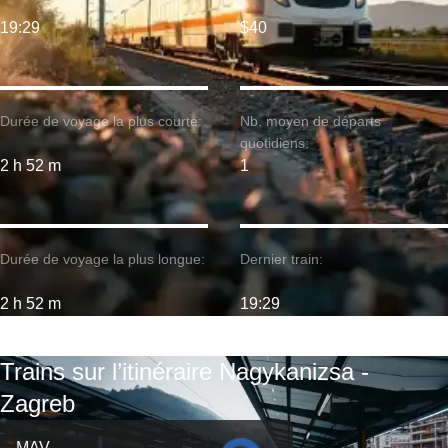
19:29
$40
Durée de voyage la plus courte:
Nb. moyen de départs
quotidiens:
2 h 52 m
1
Durée de voyage la plus longue:
Dernier train:
2 h 52 m
19:29
Trains sur l’itinéraire Nagykanizsa -
Zagreb
MAV