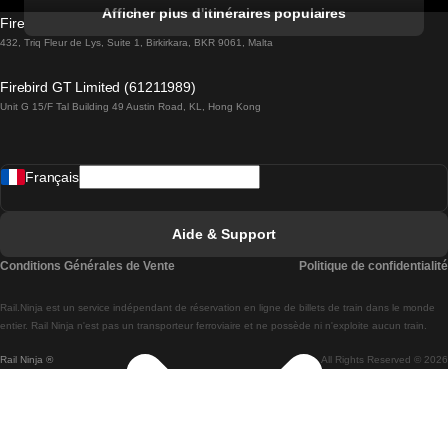
Trains de Albufeira à Lisbonne
Afficher plus d'itinéraires populaires
Firebird GT Limited (OC 1451)
Trains de Lisbonne à Lagos
432, Triq Fleur de Lys, Suite 1, Birkirkara, BKR 9061, Malta
Trains de Lagos à Lisbonne
Firebird GT Limited (61211989)
Unit G 15/F Tal Building 49 Austin Road, KL, Hong Kong
Trains de Lisbonne à Madrid
Trains de Madrid à Lisbonne
Français
Trains de Lisbonne à Faro
Trains de Faro à Lisbonne
Aide & Support
Trains de Lisbonne à Coimbra
Conditions Générales de Vente
Politique de confidentialité
Trains de Coimbra à Lisbonne
Rail.Ninja est un service indépendant de réservation en ligne de billets de train dans le monde
Trains de Lisbonne à Braga
entier. Rail Ninja n'est pas un transporteur ferroviaire et ne possède ni n'exploite aucun train.
Rail Ninja ®
All Rights Reserved © 2026
Trains de Braga à Lisbonne
Trains de Porto à Coimbra
Trains de Coimbra à Porto