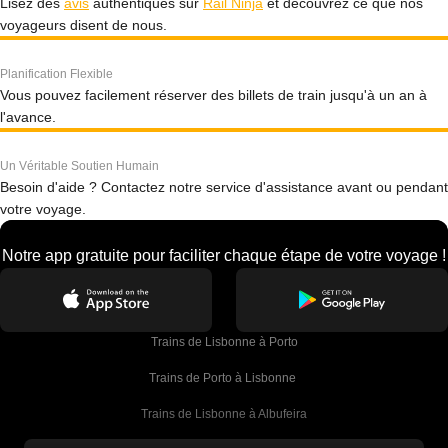
Lisez des
avis
authentiques sur
Rail Ninja
et découvrez ce que nos
voyageurs disent de nous.
Planification Flexible
Vous pouvez facilement réserver des billets de train jusqu'à un an à
l'avance.
Un Véritable Soutien Humain
Besoin d'aide ? Contactez notre service d'assistance avant ou pendant
votre voyage.
Notre app gratuite pour faciliter chaque étape de votre voyage !
Trains de Lisbonne à Porto
Trains de Porto à Lisbonne 
Trains de Lisbonne à Albufeira