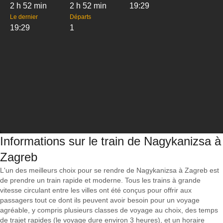
2 h 52 min
2 h 52 min
19:29
Le dernier
Départs
19:29
1
Informations sur le train de Nagykanizsa à
Zagreb
L'un des meilleurs choix pour se rendre de Nagykanizsa à Zagreb est
de prendre un train rapide et moderne. Tous les trains à grande
vitesse circulant entre les villes ont été conçus pour offrir aux
passagers tout ce dont ils peuvent avoir besoin pour un voyage
agréable, y compris plusieurs classes de voyage au choix, des temps
de trajet rapides (le voyage dure environ 3 heures), et un horaire