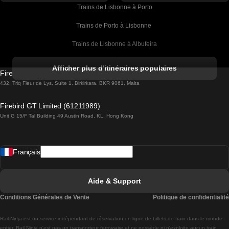
Trains de Lisbonne à Porto
Trains de Porto à Lisbonne 
Trains de Lisbonne à Albufeira
Trains de Albufeira à Lisbonne
Afficher plus d'itinéraires populaires
Firebird GT Limited (OC 1451)
Trains de Lisbonne à Lagos
432, Triq Fleur de Lys, Suite 1, Birkirkara, BKR 9061, Malta
Trains de Lagos à Lisbonne
Firebird GT Limited (61211989)
Unit G 15/F Tal Building 49 Austin Road, KL, Hong Kong
Trains de Lisbonne à Madrid
Trains de Madrid à Lisbonne
Français
Trains de Lisbonne à Faro
Trains de Faro à Lisbonne
Aide & Support
Trains de Lisbonne à Coimbra
Conditions Générales de Vente
Politique de confidentialité
Trains de Coimbra à Lisbonne
Rail.Ninja est un service indépendant de réservation en ligne de billets de train dans le monde
Trains de Lisbonne à Braga
entier. Rail Ninja n'est pas un transporteur ferroviaire et ne possède ni n'exploite aucun train.