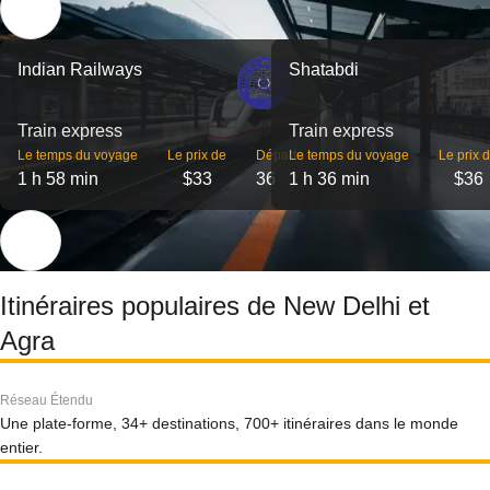
Indian Railways
Shatabdi
Train express
Train express
Le temps du voyage
Le prix de
Départs
Le temps du voyage
Le prix 
1 h 58 min
$33
36
1 h 36 min
$36
Itinéraires populaires de New Delhi et
Agra
Réseau Étendu
Une plate-forme, 34+ destinations, 700+ itinéraires dans le monde
entier.