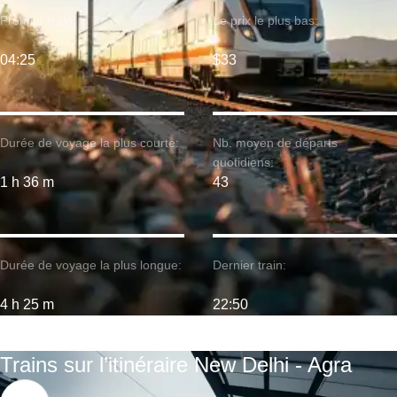
Premier train:
Le prix le plus bas:
04:25
$33
Durée de voyage la plus courte:
Nb. moyen de départs
quotidiens:
1 h 36 m
43
Durée de voyage la plus longue:
Dernier train:
4 h 25 m
22:50
Trains sur l’itinéraire New Delhi - Agra