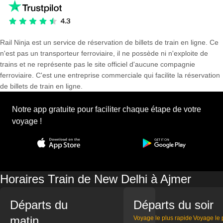
Rail Ninja est un service de réservation de billets de train en ligne. Ce
n'est pas un transporteur ferroviaire, il ne possède ni n'exploite de
trains et ne représente pas le site officiel d'aucune compagnie
ferroviaire. C'est une entreprise commerciale qui facilite la réservation
de billets de train en ligne.
Notre app gratuite pour faciliter chaque étape de votre
voyage !
Horaires Train de New Delhi à Ajmer
Départs du
Départs du soir
matin
Voyage le plus rapide
Voyage le 