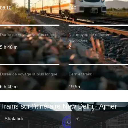
06:10
$40
Durée de voyage la plus courte:
Nb. moyen de départs
quotidiens:
5 h 40 m
2
Durée de voyage la plus longue:
Dernier train:
6 h 40 m
19:55
Trains sur l’itinéraire New Delhi - Ajmer
Shatabdi
R