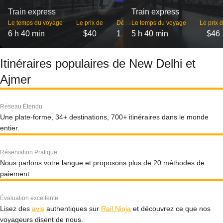
Train express
Train express
Le temps du voyage
Le prix de
Départs
Le temps du voyage
Le prix 
6 h 40 min
$40
1
5 h 40 min
$46
Itinéraires populaires de New Delhi et
Ajmer
Réseau Étendu
Une plate-forme, 34+ destinations, 700+ itinéraires dans le monde
entier.
Réservation Pratique
Nous parlons votre langue et proposons plus de 20 méthodes de
paiement.
Évaluation excellente
Lisez des
avis
authentiques sur
Rail Ninja
et découvrez ce que nos
voyageurs disent de nous.