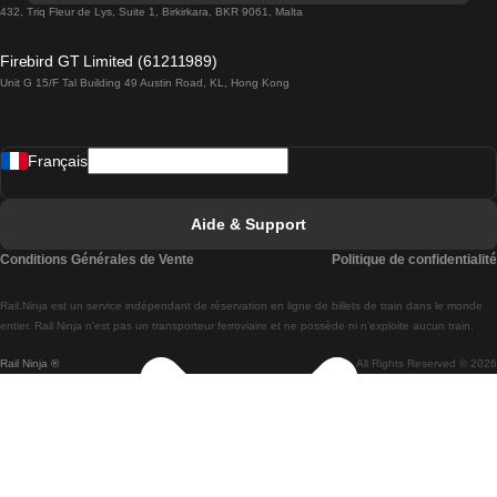
Trains de Lisbonne à Lagos
432, Triq Fleur de Lys, Suite 1, Birkirkara, BKR 9061, Malta
Trains de Lagos à Lisbonne
Firebird GT Limited (61211989)
Unit G 15/F Tal Building 49 Austin Road, KL, Hong Kong
Trains de Lisbonne à Madrid
Trains de Madrid à Lisbonne
Français
Trains de Lisbonne à Faro
Trains de Faro à Lisbonne
Aide & Support
Trains de Lisbonne à Coimbra
Conditions Générales de Vente
Politique de confidentialité
Trains de Coimbra à Lisbonne
Rail.Ninja est un service indépendant de réservation en ligne de billets de train dans le monde
Trains de Lisbonne à Braga
entier. Rail Ninja n'est pas un transporteur ferroviaire et ne possède ni n'exploite aucun train.
Rail Ninja ®
All Rights Reserved © 2026
Trains de Braga à Lisbonne
Trains de Porto à Coimbra
Trains de Coimbra à Porto
Trains de Barcelone à Madrid