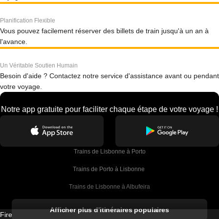
Planification Flexible
Vous pouvez facilement réserver des billets de train jusqu'à un an à
l'avance.
Un Véritable Soutien Humain
Besoin d'aide ? Contactez notre service d'assistance avant ou pendant
votre voyage.
Notre app gratuite pour faciliter chaque étape de votre voyage !
Trains de Lisbonne à Porto
Trains de Porto à Lisbonne 
Trains de Lisbonne à Albufeira
Trains de Albufeira à Lisbonne
Afficher plus d'itinéraires populaires
Firebird GT Limited (OC 1451)