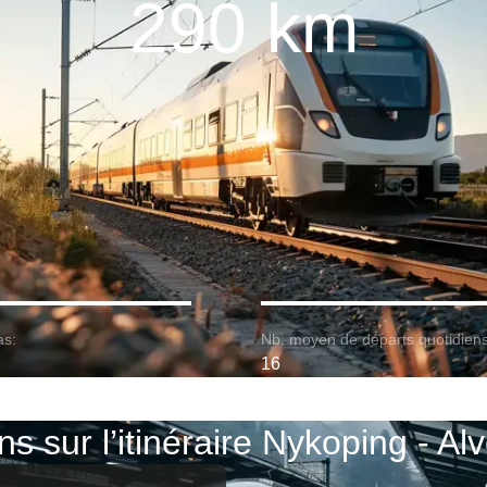
290 km
as:
Nb. moyen de départs quotidiens
16
ns sur l’itinéraire Nykoping - Al