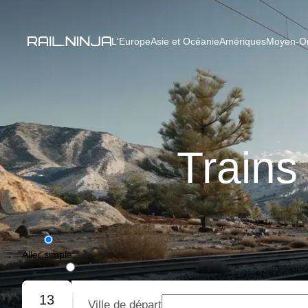
L'Europe
Asie et Océanie
Amériques
Moyen-Ori
Trains
Aller simple
Aller-retour
13
Ville de départ