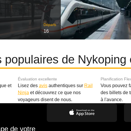
Départs
16
es populaires de Nykoping 
Évaluation excellente
Planification Fle
gue et
Lisez des
avis
authentiques sur
Rail
Vous pouvez f
Ninja
et découvrez ce que nos
des billets de 
.
voyageurs disent de nous.
à l'avance.
ape de votre