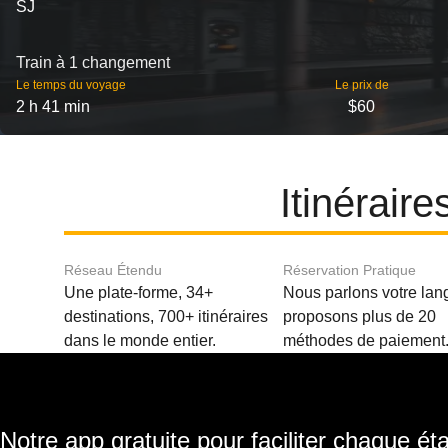
SJ
Train à 1 changement
Le temps du voyage
Le prix de
2 h 41 min
$60
Itinérair
Réseau Étendu
Réservation Pratique
Une plate-forme, 34+
Nous parlons votre lan
destinations, 700+ itinéraires
proposons plus de 20
dans le monde entier.
méthodes de paiement
Notre app gratuite pour faciliter chaque ét