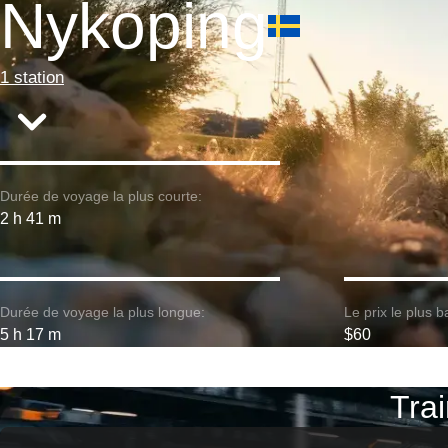
Nykoping
1 station
Durée de voyage la plus courte:
2 h 41 m
Durée de voyage la plus longue:
Le prix le plus b
5 h 17 m
$60
Trai