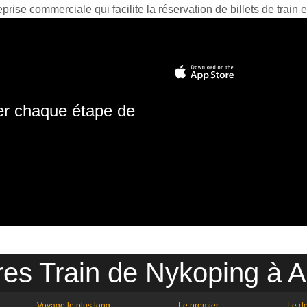
prise commerciale qui facilite la réservation de billets de train e
ter chaque étape de
res Train de Nykoping à A
Voyage le plus long
Le premier
Le de