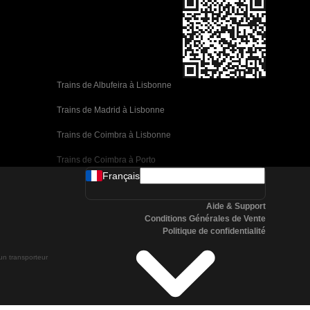
Trains de Albufeira à Lisbonne
Trains de Madrid à Lisbonne
Trains de Coimbra à Lisbonne
Trains de Coimbra à Porto
Français
Trains de Valence à Barcelone
Aide & Support
Trains de Séville à Barcelone
Conditions Générales de Vente
Politique de confidentialité
Trains de Malaga à Barcelone
 un transporteur
Trains de Malaga à Madrid
Trains de Cordoue à Madrid
Trains de San Sebastian à Madrid