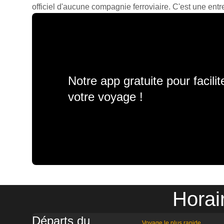
officiel d'aucune compagnie ferroviaire. C'est une entre
Notre app gratuite pour facili
votre voyage !
Horai
Départs du
Voyage le plus rapide