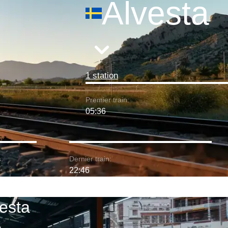
Alvesta
1 station
Premier train:
05:36
:
Dernier train:
22:46
vesta