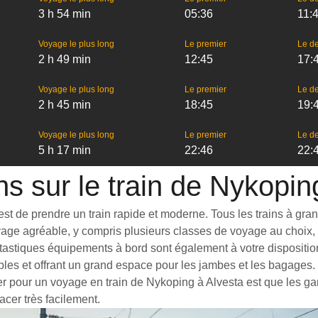
3 h 54 min
05:36
11:
Voyage le plus long
Le premier
Le de
2 h 49 min
12:45
17:
Voyage le plus long
Le premier
Le de
2 h 45 min
18:45
19:
Voyage le plus long
Le premier
Le de
5 h 17 min
22:46
22:
ns sur le train de Nykopin
 de prendre un train rapide et moderne. Tous les trains à grande 
yage agréable, y compris plusieurs classes de voyage au choix, 
tastiques équipements à bord sont également à votre disposition
bles et offrant un grand espace pour les jambes et les bagages
ter pour un voyage en train de Nykoping à Alvesta est que les gar
acer très facilement.