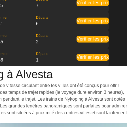
Vérifier les prix
45
7
rnier
Départs
Vérifier les prix
41
6
rnier
Départs
Vérifier les prix
45
2
rnier
Départs
Vérifier les prix
46
1
g à Alvesta
vitesse circulant entre les villes ont été conçus pour offrir
des temps de trajet rapides (le voyage dure environ 3 heures),
 pendant le trajet. Les trains de Nykoping à Alvesta sont dotés
. Les grandes fenêtres panoramiques sont parfaites pour admirer
es sont situées à proximité des centres-villes et sont facilement