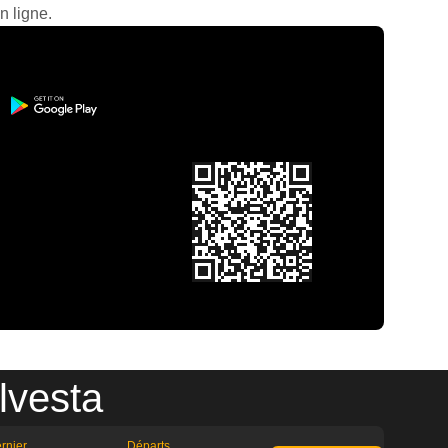
n ligne.
lvesta
rnier
Départs