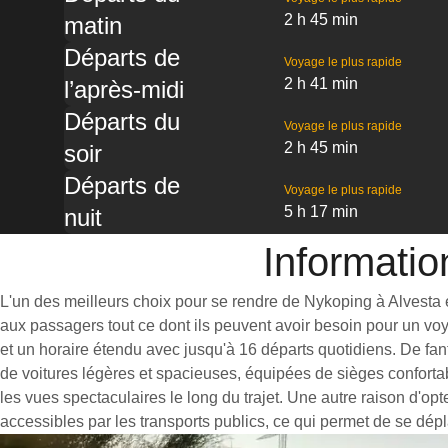
2 h 45 min
matin
Départs de
Voyage le plus rapide
2 h 41 min
l’après-midi
Départs du
Voyage le plus rapide
2 h 45 min
soir
Départs de
Voyage le plus rapide
5 h 17 min
nuit
Informatio
L'un des meilleurs choix pour se rendre de Nykoping à Alvesta est
aux passagers tout ce dont ils peuvent avoir besoin pour un vo
et un horaire étendu avec jusqu'à 16 départs quotidiens. De fan
de voitures légères et spacieuses, équipées de sièges conforta
les vues spectaculaires le long du trajet. Une autre raison d'op
accessibles par les transports publics, ce qui permet de se dépl