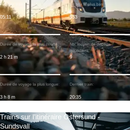
Premier train:
Le prix le plus bas:
05:11
$53
Durée de voyage la plus courte:
Nb. moyen de départs
quotidiens:
2 h 21 m
9
Durée de voyage la plus longue:
Dernier train:
3 h 8 m
20:35
Trains sur l’itinéraire Ostersund -
Sundsvall