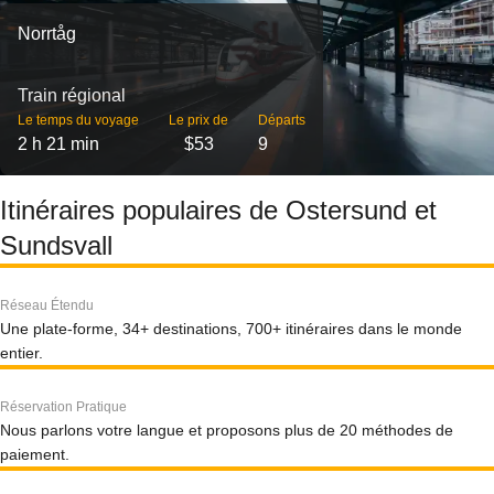
Norrtåg
Train régional
Le temps du voyage
Le prix de
Départs
2 h 21 min
$53
9
Itinéraires populaires de Ostersund et
Sundsvall
Réseau Étendu
Une plate-forme, 34+ destinations, 700+ itinéraires dans le monde
entier.
Réservation Pratique
Nous parlons votre langue et proposons plus de 20 méthodes de
paiement.