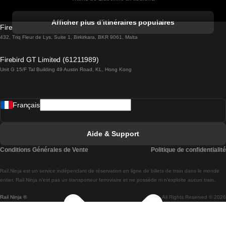
Trains de Albufeira à Lisbonne
Afficher plus d'itinéraires populaires
Firebird GT Limited (OC 1451)
Trains de Lisbonne à Lagos
432, Triq Fleur de Lys, Suite 1, Birkirkara, BKR 9061, Malta
Trains de Lagos à Lisbonne
Firebird GT Limited (61211989)
Unit G 15/F Tal Building 49 Austin Road, KL, Hong Kong
Trains de Lisbonne à Madrid
Trains de Madrid à Lisbonne
Français
Trains de Lisbonne à Faro
Trains de Faro à Lisbonne
Aide & Support
Trains de Lisbonne à Coimbra
Conditions Générales de Vente
Politique de confidentialité
Trains de Coimbra à Lisbonne
Rail.Ninja est un service indépendant de réservation en ligne de billets de train dans le monde
Trains de Lisbonne à Braga
entier. Rail Ninja n'est pas un transporteur ferroviaire et ne possède ni n'exploite aucun train.
Rail Ninja ®
All Rights Reserved © 2026
Trains de Braga à Lisbonne
Trains de Porto à Coimbra