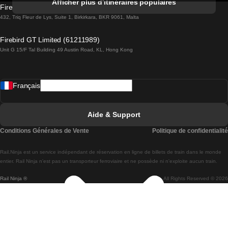
Afficher plus d'itinéraires populaires
Firebird GT Limited (OC 1451)
Trains de Lisbonne à Lagos
432, Triq Fleur de Lys, Suite 1, Birkirkara, BKR 9061, Malta
Trains de Lagos à Lisbonne
Firebird GT Limited (61211989)
Unit G 15/F Tal Building 49 Austin Road, KL, Hong Kong
Trains de Lisbonne à Madrid
Trains de Madrid à Lisbonne
Français
Trains de Lisbonne à Faro
Trains de Faro à Lisbonne
Aide & Support
Trains de Lisbonne à Coimbra
Conditions Générales de Vente
Politique de confidentialité
Trains de Coimbra à Lisbonne
Rail.Ninja est un service indépendant de réservation en ligne de billets de train dans le monde
Trains de Lisbonne à Braga
entier. Rail Ninja n'est pas un transporteur ferroviaire et ne possède ni n'exploite aucun train.
Rail Ninja ®
All Rights Reserved © 2026
Trains de Braga à Lisbonne
Trains de Porto à Coimbra
Trains de Coimbra à Porto