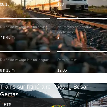
08:15
$68
Durée de voyage la plus courte:
Nb. moyen de départs
quotidiens:
7 h 48 m
2
Durée de voyage la plus longue:
Dernier train:
8 h 13 m
12:05
Trains sur l’itinéraire Padang Besar -
Gemas
ETS