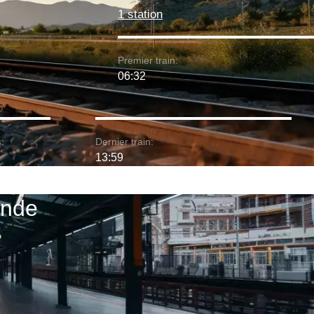
1 station
Premier train:
06:32
:
Dernier train:
13:59
ande