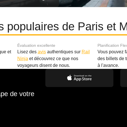
res populaires de Paris et
Évaluation excellente
Planification Fle
gue et
Lisez des
avis
authentiques sur
Rail
Vous pouvez f
Ninja
et découvrez ce que nos
des billets de 
.
voyageurs disent de nous.
à l'avance.
ape de votre