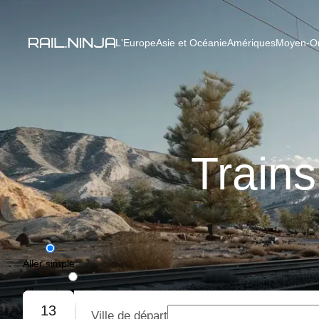
L'Europe
Asie et Océanie
Amériques
Moyen-Ori
Train
Aller simple
Aller-retour
13
Ville de départ