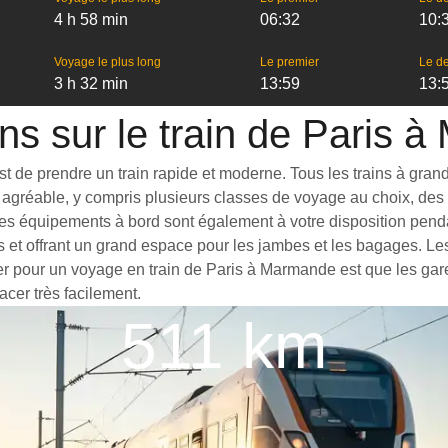
4 h 58 min
06:32
10:
Voyage le plus long
Le premier
Le de
3 h 32 min
13:59
13:
ons sur le train de Paris 
de prendre un train rapide et moderne. Tous les trains à grande v
agréable, y compris plusieurs classes de voyage au choix, des t
ues équipements à bord sont également à votre disposition penda
s et offrant un grand espace pour les jambes et les bagages. L
ter pour un voyage en train de Paris à Marmande est que les gare
acer très facilement.
511 km