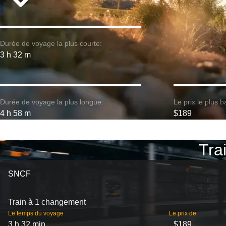
Durée de voyage la plus courte:
3 h 32 m
Durée de voyage la plus longue:
Le prix le plus b
4 h 58 m
$189
Tra
SNCF
Train à 1 changement
Le temps du voyage
Le prix de
3 h 32 min
$189