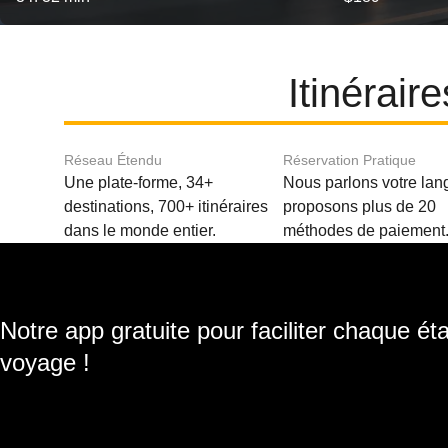
Itinérai
Réseau Étendu
Réservation Pratique
Une plate-forme, 34+
Nous parlons votre lan
destinations, 700+ itinéraires
proposons plus de 20
dans le monde entier.
méthodes de paiement
Notre app gratuite pour faciliter chaque ét
voyage !