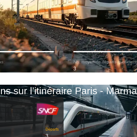
as:
Nb. moyen de départs quotidiens
3
ins sur l’itinéraire Paris - Marm
Départs
3