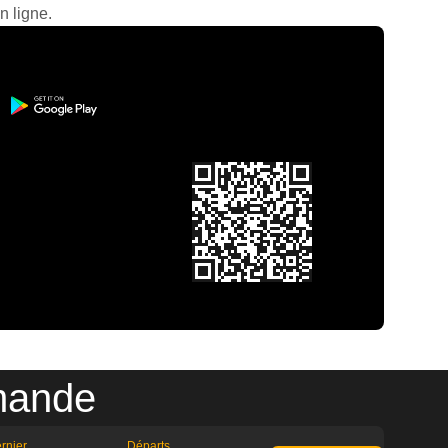
n ligne.
rmande
rnier
Départs