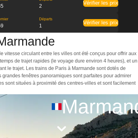
Vérifier les prix
35
2
rnier
Départs
Vérifier les prix
59
1
à Marmande
itesse circulant entre les villes ont été conçus pour offrir aux
emps de trajet rapides (le voyage dure environ 4 heures), et un
nt le trajet. Les trains de Paris à Marmande sont dotés de
es grandes fenêtres panoramiques sont parfaites pour admirer
s sont situées à proximité des centres-villes et sont facilement
Marman