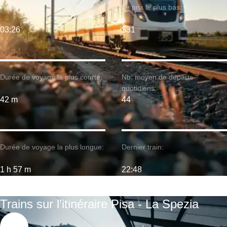
Premier train:
Le prix le plus bas:
03:26
$31
Durée de voyage la plus courte:
Nb. moyen de départs
quotidiens:
42 m
44
Durée de voyage la plus longue:
Dernier train:
1 h 57 m
22:48
Trains sur l’itinéraire Pisa - La Spezia