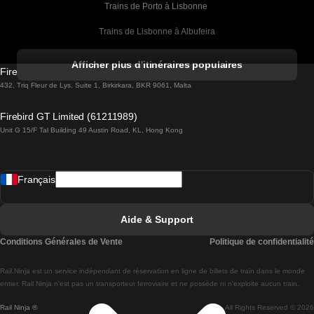
Trains de Porto à Lisbonne 
Trains de Lisbonne à Albufeira
Trains de Albufeira à Lisbonne
Afficher plus d'itinéraires populaires
Firebird GT Limited (OC 1451)
Trains de Lisbonne à Lagos
432, Triq Fleur de Lys, Suite 1, Birkirkara, BKR 9061, Malta
Trains de Lagos à Lisbonne
Firebird GT Limited (61211989)
Unit G 15/F Tal Building 49 Austin Road, KL, Hong Kong
Trains de Lisbonne à Madrid
Trains de Madrid à Lisbonne
Français
Trains de Lisbonne à Faro
Trains de Faro à Lisbonne
Aide & Support
Trains de Lisbonne à Coimbra
Conditions Générales de Vente
Politique de confidentialité
Trains de Coimbra à Lisbonne
Rail.Ninja est un service indépendant de réservation en ligne de billets de train dans le monde
Trains de Lisbonne à Braga
entier. Rail Ninja n'est pas un transporteur ferroviaire et ne possède ni n'exploite aucun train.
Rail Ninja ®
All Rights Reserved © 2026
Trains de Braga à Lisbonne