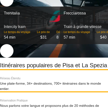
Trenitalia
Frecciarossa
Intercity train
Train à grande vitesse
Le temps du voyage
Le prix de
Départs
Le temps du voyage
Le prix 
54 min
$31
8
57 min
$40
Itinéraires populaires de Pisa et La Spezia
Réseau Étendu
Une plate-forme, 34+ destinations, 700+ itinéraires dans le monde
entier.
Réservation Pratique
Nous parlons votre langue et proposons plus de 20 méthodes de