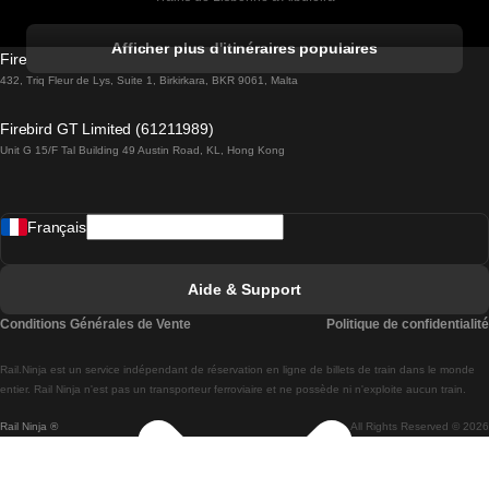
Trains de Albufeira à Lisbonne
Afficher plus d'itinéraires populaires
Firebird GT Limited (OC 1451)
Trains de Lisbonne à Lagos
432, Triq Fleur de Lys, Suite 1, Birkirkara, BKR 9061, Malta
Trains de Lagos à Lisbonne
Firebird GT Limited (61211989)
Unit G 15/F Tal Building 49 Austin Road, KL, Hong Kong
Trains de Lisbonne à Madrid
Trains de Madrid à Lisbonne
Français
Trains de Lisbonne à Faro
Trains de Faro à Lisbonne
Aide & Support
Trains de Lisbonne à Coimbra
Conditions Générales de Vente
Politique de confidentialité
Trains de Coimbra à Lisbonne
Rail.Ninja est un service indépendant de réservation en ligne de billets de train dans le monde
Trains de Lisbonne à Braga
entier. Rail Ninja n'est pas un transporteur ferroviaire et ne possède ni n'exploite aucun train.
Rail Ninja ®
All Rights Reserved © 2026
Trains de Braga à Lisbonne
Trains de Porto à Coimbra