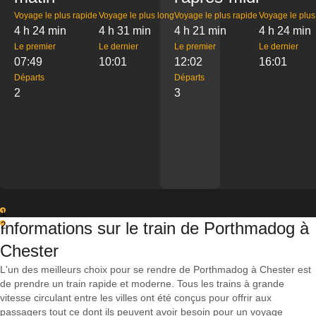
Voyage le plus rapide
Voyage le plus long
Voyage le plus rapide
Voyage le plus
4 h 24 min
4 h 31 min
4 h 21 min
4 h 24 min
Le premier
Le dernier
Le premier
Le dernier
07:49
10:01
12:02
16:01
Départs
Départs
2
3
1
Informations sur le train de Porthmadog à
2
Chester
L'un des meilleurs choix pour se rendre de Porthmadog à Chester est
de prendre un train rapide et moderne. Tous les trains à grande
vitesse circulant entre les villes ont été conçus pour offrir aux
passagers tout ce dont ils peuvent avoir besoin pour un voyage