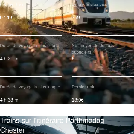
Premier train:
Le prix le plus bas:
07:49
$59
Durée de voyage la plus courte:
Nb. moyen de départs
quotidiens:
4 h 21 m
6
Durée de voyage la plus longue:
Dernier train:
4 h 38 m
18:06
Trains sur l’itinéraire Porthmadog -
Chester