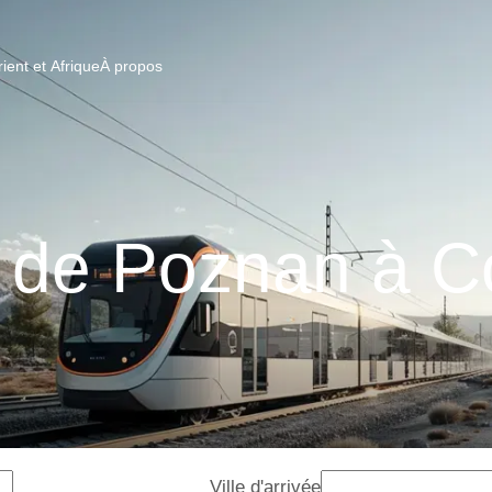
ent et Afrique
À propos
s de Poznan à C
Ville d'arrivée