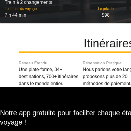
Train à 2 changements
Le temps du voyage
Le prix de
7 h 44 min
$98
Itinérair
Réseau Étendu
Réservation Pratique
Une plate-forme, 34+
Nous parlons votre lan
destinations, 700+ itinéraires
proposons plus de 20
dans le monde entier.
méthodes de paiement
Notre app gratuite pour faciliter chaque ét
voyage !