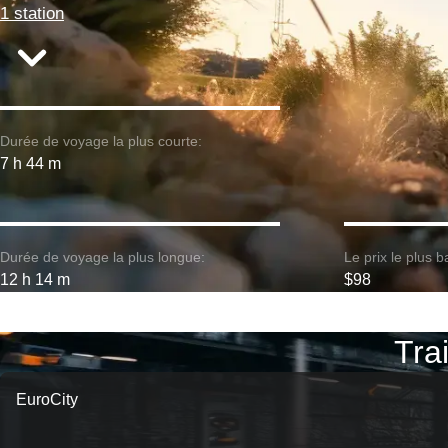
1 station
Durée de voyage la plus courte:
7 h 44 m
Durée de voyage la plus longue:
Le prix le plus b
12 h 14 m
$98
Tra
EuroCity