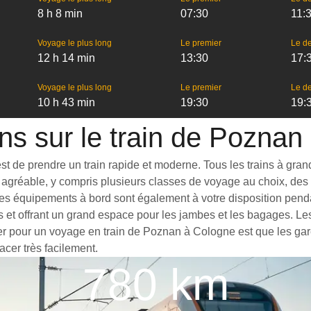
8 h 8 min
07:30
11:
Voyage le plus long
Le premier
Le de
12 h 14 min
13:30
17:
Voyage le plus long
Le premier
Le de
10 h 43 min
19:30
19:
ns sur le train de Pozna
de prendre un train rapide et moderne. Tous les trains à grande 
agréable, y compris plusieurs classes de voyage au choix, des t
ues équipements à bord sont également à votre disposition penda
s et offrant un grand espace pour les jambes et les bagages. L
ter pour un voyage en train de Poznan à Cologne est que les gare
acer très facilement.
780 km