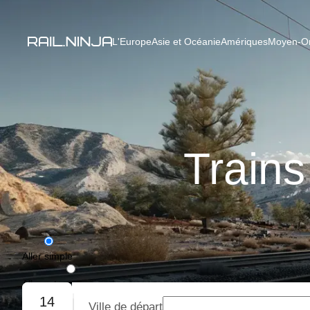
L'Europe
Asie et Océanie
Amériques
Moyen-Ori
Train
Aller simple
Aller-retour
14
Ville de départ