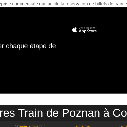
prise commerciale qui facilite la réservation de billets de train e
ter chaque étape de
res Train de Poznan à C
Voyage le plus long
Le premier
Le de