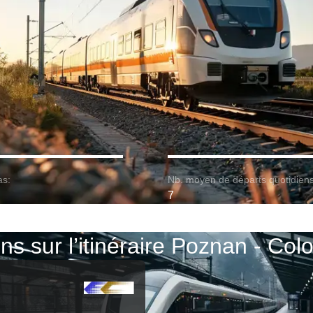
as:
Nb. moyen de départs quotidiens
7
ins sur l’itinéraire Poznan - Col