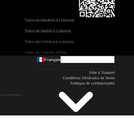
Trains de Albufeira à Lisbonne
Trains de Madrid à Lisbonne
Trains de Coimbra à Lisbonne
Trains de Coimbra à Porto
Français
Trains de Valence à Barcelone
Aide & Support
Trains de Séville à Barcelone
Conditions Générales de Vente
Politique de confidentialité
Trains de Malaga à Barcelone
 un transporteur
Trains de Malaga à Madrid
Trains de Cordoue à Madrid
Trains de San Sebastian à Madrid
Trains de Séville à Malaga