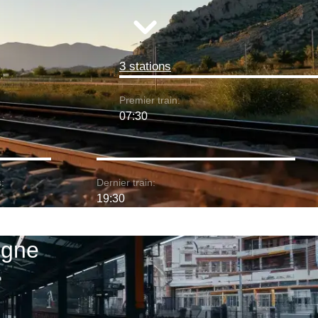
3 stations
Premier train:
07:30
:
Dernier train:
19:30
ogne