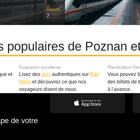
Départs
7
es populaires de Poznan 
Évaluation excellente
Planification Fle
gue et
Lisez des
avis
authentiques sur
Rail
Vous pouvez f
Ninja
et découvrez ce que nos
des billets de 
.
voyageurs disent de nous.
à l'avance.
ape de votre