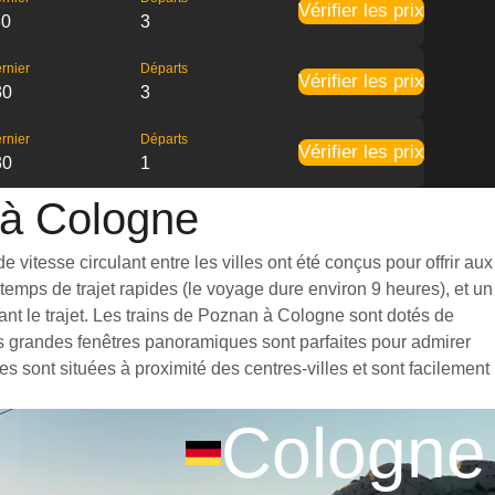
Vérifier les prix
30
3
rnier
Départs
Vérifier les prix
30
3
rnier
Départs
Vérifier les prix
30
1
n à Cologne
vitesse circulant entre les villes ont été conçus pour offrir aux
emps de trajet rapides (le voyage dure environ 9 heures), et un
nt le trajet. Les trains de Poznan à Cologne sont dotés de
es grandes fenêtres panoramiques sont parfaites pour admirer
s sont situées à proximité des centres-villes et sont facilement
Cologne