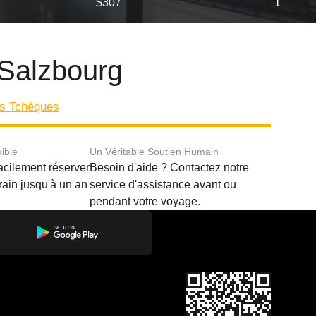
$307
1
 Salzbourg
ns Tchèques
xible
Un Véritable Soutien Humain
acilement réserver
Besoin d'aide ? Contactez notre
train jusqu'à un an
service d'assistance avant ou
pendant votre voyage.