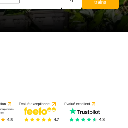
×
1
trains
 58 avis
tion
Évalué exceptionnel
Évalué excellent