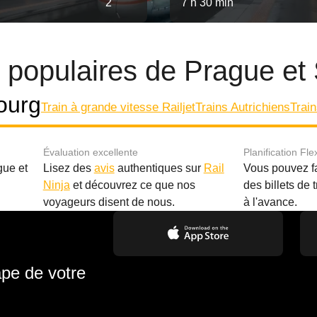
2
7 h 30 min
es populaires de Prague et
ourg
Train à grande vitesse Railjet
Trains Autrichiens
Trai
Évaluation excellente
Planification Fle
gue et
Lisez des
avis
authentiques sur
Rail
Vous pouvez f
Ninja
et découvrez ce que nos
des billets de 
.
voyageurs disent de nous.
à l'avance.
ape de votre