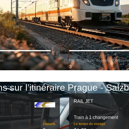
as:
Nb. moyen de départs quotidiens
3
ns sur l’itinéraire Prague - Salz
RAIL JET
Train à 1 changement
Départs
Le temps du voyage