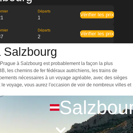
rnier
Départs
Vérifier les prix
21
1
rnier
Départs
Vérifier les prix
37
2
à Salzbourg
e Prague à Salzbourg est probablement la façon la plus
B, les chemins de fer fédéraux autrichiens, les trains de
quipements nécessaires à un voyage agréable, avec des sièges
le voyage, vous aurez l'occasion de voir de nombreux villes et
Salzbou