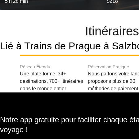
5 h 28 min
$218
Itinérair
Lié à Trains de Prague à Salzb
Réseau Étendu
Réservation Pratique
Une plate-forme, 34+
Nous parlons votre lan
destinations, 700+ itinéraires
proposons plus de 20
dans le monde entier.
méthodes de paiement
Notre app gratuite pour faciliter chaque ét
voyage !