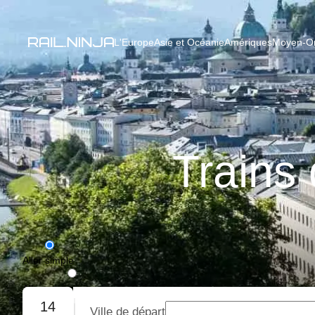
L'Europe
Asie et Océanie
Amériques
Moyen-Ori
Trains
Aller simple
Aller-retour
14
Ville de départ