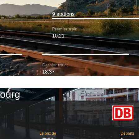
9 stations
Premier train:
10:21
:
Dernier train:
18:37
bourg
Le prix de
Départs