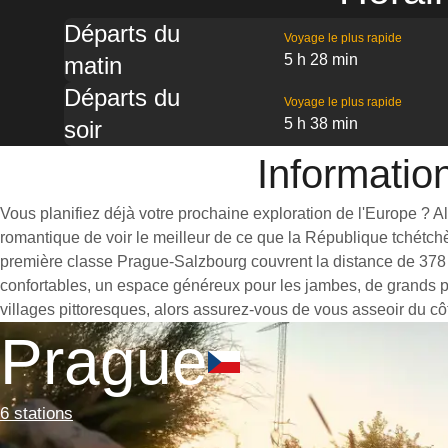
Départs du
Voyage le plus rapide
5 h 28 min
matin
Départs du
Voyage le plus rapide
5 h 38 min
soir
Informatio
Vous planifiez déjà votre prochaine exploration de l'Europe ? 
romantique de voir le meilleur de ce que la République tchétchèn
première classe Prague-Salzbourg couvrent la distance de 378 
confortables, un espace généreux pour les jambes, de grands po
villages pittoresques, alors assurez-vous de vous asseoir du côt
Prague
6 stations