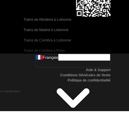
Trains de Albufeira à Lisbonne
Trains de Madrid à Lisbonne
Trains de Coimbra à Lisbonne
Trains de Coimbra à Porto
Français
Trains de Valence à Barcelone
Aide & Support
Trains de Séville à Barcelone
Conditions Générales de Vente
Politique de confidentialité
Trains de Malaga à Barcelone
 un transporteur
Trains de Malaga à Madrid
Trains de Cordoue à Madrid
Trains de San Sebastian à Madrid
Trains de Séville à Malaga