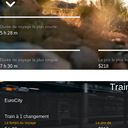
Durée de voyage la plus courte:
5 h 28 m
Durée de voyage la plus longue:
Le prix le plus b
7 h 30 m
$218
Trai
EuroCity
Train à 1 changement
Le temps du voyage
Le prix de