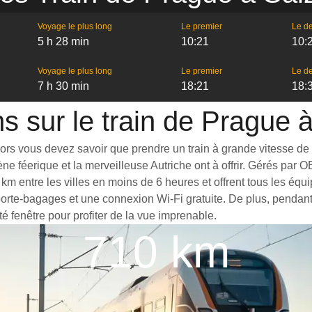
Voyage le plus long
Le premier
Le de
5 h 28 min
10:21
10:
Voyage le plus long
Le premier
Le de
7 h 30 min
18:21
18:
ns sur le train de Prague 
Alors vous devez savoir que prendre un train à grande vitesse d
e féerique et la merveilleuse Autriche ont à offrir. Gérés par OB
km entre les villes en moins de 6 heures et offrent tous les é
rte-bagages et une connexion Wi-Fi gratuite. De plus, pendant 
é fenêtre pour profiter de la vue imprenable.
710 km