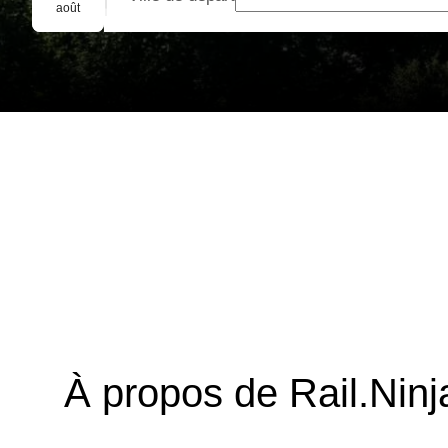
Réservation de groupe
août
À propos de Rail.Ninj