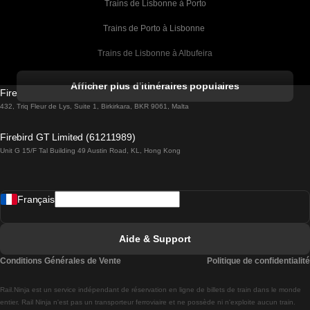
Trains de Lisbonne à Porto
Trains de Porto à Lisbonne 
Trains de Lisbonne à Albufeira
Trains de Albufeira à Lisbonne
Afficher plus d'itinéraires populaires
Firebird GT Limited (OC 1451)
Trains de Lisbonne à Lagos
432, Triq Fleur de Lys, Suite 1, Birkirkara, BKR 9061, Malta
Trains de Lagos à Lisbonne
Firebird GT Limited (61211989)
Unit G 15/F Tal Building 49 Austin Road, KL, Hong Kong
Trains de Lisbonne à Madrid
Trains de Madrid à Lisbonne
Français
Trains de Lisbonne à Faro
Trains de Faro à Lisbonne
Aide & Support
Trains de Lisbonne à Coimbra
Conditions Générales de Vente
Politique de confidentialité
Trains de Coimbra à Lisbonne
Rail.Ninja est un service indépendant de réservation en ligne de billets de train dans le monde
Trains de Lisbonne à Braga
entier. Rail Ninja n'est pas un transporteur ferroviaire et ne possède ni n'exploite aucun train.