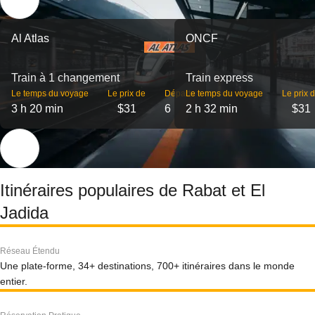
Al Atlas
ONCF
Train à 1 changement
Train express
Le temps du voyage
Le prix de
Départs
Le temps du voyage
Le prix 
3 h 20 min
$31
6
2 h 32 min
$31
Itinéraires populaires de Rabat et El
Jadida
Réseau Étendu
Une plate-forme, 34+ destinations, 700+ itinéraires dans le monde
entier.