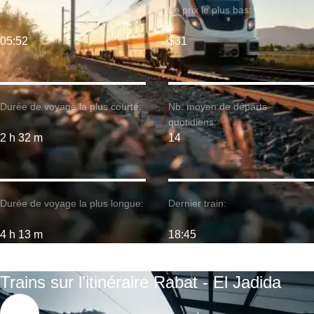
Premier train:
Le prix le plus bas:
05:52
$31
Durée de voyage la plus courte:
Nb. moyen de départs
quotidiens:
2 h 32 m
14
Durée de voyage la plus longue:
Dernier train:
4 h 13 m
18:45
Trains sur l’itinéraire Rabat - El Jadida