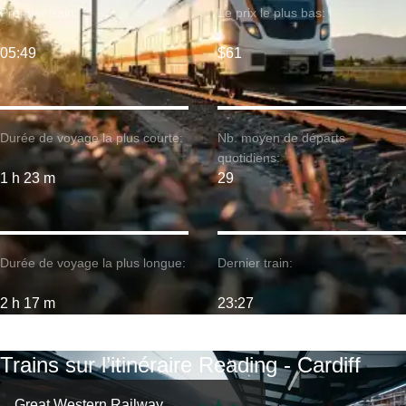
Premier train:
Le prix le plus bas:
05:49
$61
Durée de voyage la plus courte:
Nb. moyen de départs
quotidiens:
1 h 23 m
29
Durée de voyage la plus longue:
Dernier train:
2 h 17 m
23:27
Trains sur l’itinéraire Reading - Cardiff
Great Western Railway