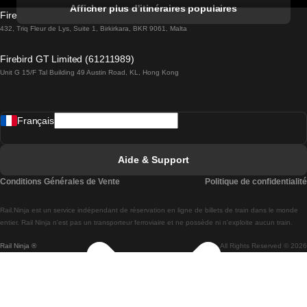
Trains de Albufeira à Lisbonne
Afficher plus d'itinéraires populaires
Firebird GT Limited (OC 1451)
Trains de Lisbonne à Lagos
432, Triq Fleur de Lys, Suite 1, Birkirkara, BKR 9061, Malta
Trains de Lagos à Lisbonne
Firebird GT Limited (61211989)
Unit G 15/F Tal Building 49 Austin Road, KL, Hong Kong
Trains de Lisbonne à Madrid
Trains de Madrid à Lisbonne
Français
Trains de Lisbonne à Faro
Trains de Faro à Lisbonne
Aide & Support
Trains de Lisbonne à Coimbra
Conditions Générales de Vente
Politique de confidentialité
Trains de Coimbra à Lisbonne
Rail.Ninja est un service indépendant de réservation en ligne de billets de train dans le monde
Trains de Lisbonne à Braga
entier. Rail Ninja n'est pas un transporteur ferroviaire et ne possède ni n'exploite aucun train.
Rail Ninja ®
All Rights Reserved © 2026
Trains de Braga à Lisbonne
Trains de Porto à Coimbra
Trains de Coimbra à Porto