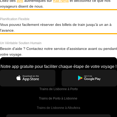
Lisez des
avis
authentiques sur
Rail Ninja
et découvrez ce que nos
voyageurs disent de nous.
Planification Flexible
Vous pouvez facilement réserver des billets de train jusqu'à un an à
l'avance.
Un Véritable Soutien Humain
Besoin d'aide ? Contactez notre service d'assistance avant ou pendant
votre voyage.
Notre app gratuite pour faciliter chaque étape de votre voyage !
Trains de Lisbonne à Porto
Trains de Porto à Lisbonne 
Trains de Lisbonne à Albufeira