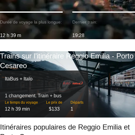
Durée de voyage la plus longue:
Dernier train:
12 h 39 m
19:28
Trains sur l’itinéraire Reggio Emilia - Porto
Cesareo
ItaBus + Italo
1 changement. Train + bus
Le temps du voyage
Le prix de
Départs
12 h 39 min
$133
1
Itinéraires populaires de Reggio Emilia et