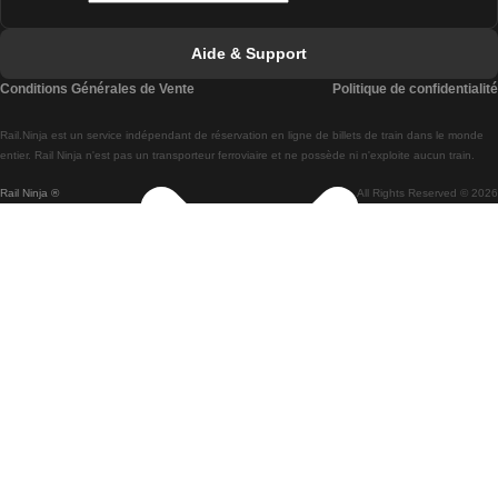
Trains de Faro à Lisbonne
Aide & Support
Trains de Lisbonne à Coimbra
Conditions Générales de Vente
Politique de confidentialité
Trains de Coimbra à Lisbonne
Rail.Ninja est un service indépendant de réservation en ligne de billets de train dans le monde
Trains de Lisbonne à Braga
entier. Rail Ninja n'est pas un transporteur ferroviaire et ne possède ni n'exploite aucun train.
Rail Ninja ®
All Rights Reserved © 2026
Trains de Braga à Lisbonne
Trains de Porto à Coimbra
Trains de Coimbra à Porto
Trains de Barcelone à Madrid
Trains de Madrid à Barcelone
Trains de Barcelone à Valence
Trains de Valence à Barcelone
Trains de Barcelone à Paris