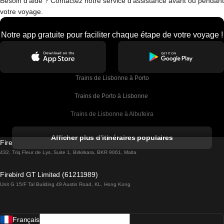
Besoin d'aide ? Contactez notre service d'assistance avant ou pendant
votre voyage.
Notre app gratuite pour faciliter chaque étape de votre voyage !
Trains de Lisbonne à Porto
Trains de Porto à Lisbonne 
Trains de Lisbonne à Albufeira
Trains de Albufeira à Lisbonne
Afficher plus d'itinéraires populaires
Firebird GT Limited (OC 1451)
Trains de Lisbonne à Lagos
432, Triq Fleur de Lys, Suite 1, Birkirkara, BKR 9061, Malta
Trains de Lagos à Lisbonne
Firebird GT Limited (61211989)
Unit G 15/F Tal Building 49 Austin Road, KL, Hong Kong
Trains de Lisbonne à Madrid
Trains de Madrid à Lisbonne
Français
Trains de Lisbonne à Faro