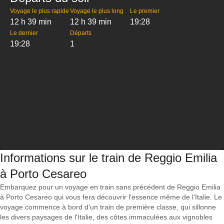
Voyage le plus rapide
Voyage le plus long
Le premier
12 h 39 min
12 h 39 min
19:28
Le dernier
Départs
19:28
1
Informations sur le train de Reggio Emilia
à Porto Cesareo
Embarquez pour un voyage en train sans précédent de Reggio Emilia
à Porto Cesareo qui vous fera découvrir l'essence même de l'Italie. Le
voyage commence à bord d'un train de première classe, qui sillonne
les divers paysages de l'Italie, des côtes immaculées aux vignobles