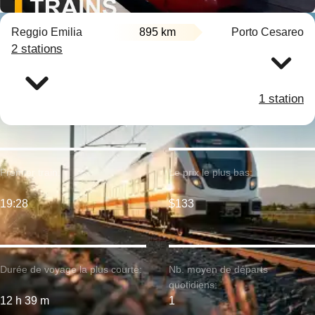
Reggio Emilia
895 km
Porto Cesareo
2 stations
1 station
Premier train:
Le prix le plus bas:
19:28
$133
Durée de voyage la plus courte:
Nb. moyen de départs
quotidiens:
12 h 39 m
1