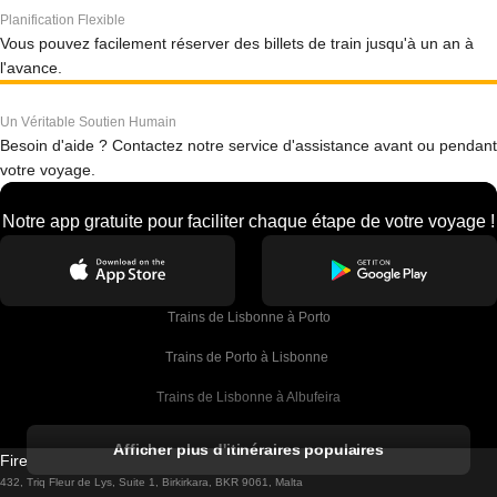
Planification Flexible
Vous pouvez facilement réserver des billets de train jusqu'à un an à
l'avance.
Un Véritable Soutien Humain
Besoin d'aide ? Contactez notre service d'assistance avant ou pendant
votre voyage.
Notre app gratuite pour faciliter chaque étape de votre voyage !
Trains de Lisbonne à Porto
Trains de Porto à Lisbonne 
Trains de Lisbonne à Albufeira
Trains de Albufeira à Lisbonne
Afficher plus d'itinéraires populaires
Firebird GT Limited (OC 1451)
Trains de Lisbonne à Lagos
432, Triq Fleur de Lys, Suite 1, Birkirkara, BKR 9061, Malta