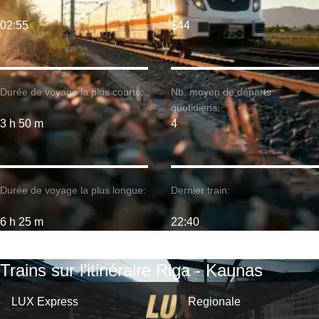
02:55
$44
Durée de voyage la plus courte:
Nb. moyen de départs
quotidiens:
3 h 50 m
4
Durée de voyage la plus longue:
Dernier train:
6 h 25 m
22:40
Trains sur l’itinéraire Riga - Kaunas
LUX Express
Regionale