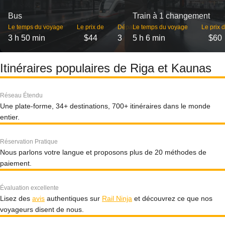
Bus
Train à 1 changement
Le temps du voyage
Le prix de
Départs
Le temps du voyage
Le prix 
3 h 50 min
$44
3
5 h 6 min
$60
Itinéraires populaires de Riga et Kaunas
Réseau Étendu
Une plate-forme, 34+ destinations, 700+ itinéraires dans le monde
entier.
Réservation Pratique
Nous parlons votre langue et proposons plus de 20 méthodes de
paiement.
Évaluation excellente
Lisez des
avis
authentiques sur
Rail Ninja
et découvrez ce que nos
voyageurs disent de nous.