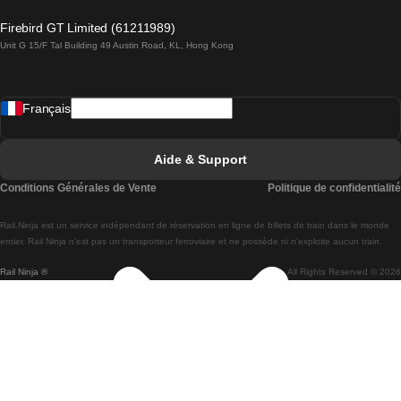
Trains de Lagos à Lisbonne
Firebird GT Limited (61211989)
Unit G 15/F Tal Building 49 Austin Road, KL, Hong Kong
Trains de Lisbonne à Madrid
Trains de Madrid à Lisbonne
Français
Trains de Lisbonne à Faro
Trains de Faro à Lisbonne
Aide & Support
Trains de Lisbonne à Coimbra
Conditions Générales de Vente
Politique de confidentialité
Trains de Coimbra à Lisbonne
Rail.Ninja est un service indépendant de réservation en ligne de billets de train dans le monde
Trains de Lisbonne à Braga
entier. Rail Ninja n'est pas un transporteur ferroviaire et ne possède ni n'exploite aucun train.
Rail Ninja ®
All Rights Reserved © 2026
Trains de Braga à Lisbonne
Trains de Porto à Coimbra
Trains de Coimbra à Porto
Trains de Barcelone à Madrid