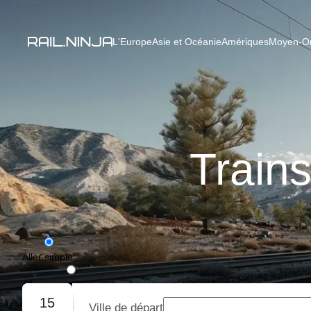
L'Europe
Asie et Océanie
Amériques
Moyen-Ori
Train
Aller simple
Aller-retour
15
Ville de départ