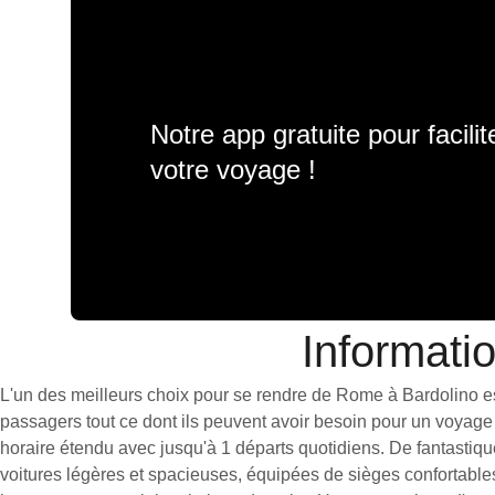
Notre app gratuite pour facili
votre voyage !
Informati
L'un des meilleurs choix pour se rendre de Rome à Bardolino est 
passagers tout ce dont ils peuvent avoir besoin pour un voyage 
horaire étendu avec jusqu'à 1 départs quotidiens. De fantastiq
voitures légères et spacieuses, équipées de sièges confortable