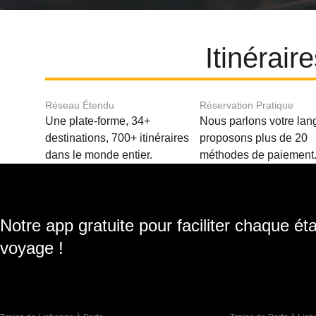
Itinérai
Réseau Étendu
Réservation Pratique
Une plate-forme, 34+
Nous parlons votre lan
destinations, 700+ itinéraires
proposons plus de 20
dans le monde entier.
méthodes de paiement
Notre app gratuite pour faciliter chaque ét
voyage !