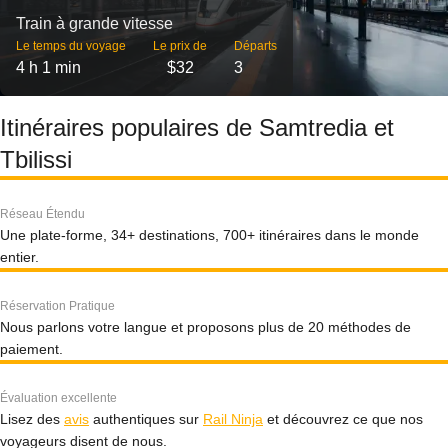
Train à grande vitesse
Le temps du voyage
Le prix de
Départs
4 h 1 min
$32
3
Itinéraires populaires de Samtredia et
Tbilissi
Réseau Étendu
Une plate-forme, 34+ destinations, 700+ itinéraires dans le monde
entier.
Réservation Pratique
Nous parlons votre langue et proposons plus de 20 méthodes de
paiement.
Évaluation excellente
Lisez des
avis
authentiques sur
Rail Ninja
et découvrez ce que nos
voyageurs disent de nous.