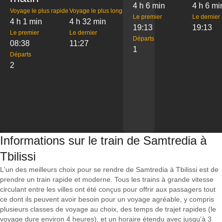
4 h 6 min
4 h 6 mi
Voyage le plus rapide
Voyage le plus long
Le premier
Le dernier
4 h 1 min
4 h 32 min
19:13
19:13
Le premier
Le dernier
Départs
08:38
11:27
1
Départs
2
Informations sur le train de Samtredia à
Tbilissi
L'un des meilleurs choix pour se rendre de Samtredia à Tbilissi est de
prendre un train rapide et moderne. Tous les trains à grande vitesse
circulant entre les villes ont été conçus pour offrir aux passagers tout
ce dont ils peuvent avoir besoin pour un voyage agréable, y compris
plusieurs classes de voyage au choix, des temps de trajet rapides (le
voyage dure environ 4 heures), et un horaire étendu avec jusqu'à 3