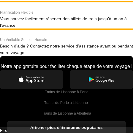
Planification Flexible
Vous pouvez facilement réserver des billets de train jusqu'à un an à
l'avance.
Un Véritable Soutien Humain
Besoin d'aide ? Contactez notre service d'assistance avant ou pendant
votre voyage.
Notre app gratuite pour faciliter chaque étape de votre voyage !
Trains de Lisbonne à Porto
Trains de Porto à Lisbonne 
Trains de Lisbonne à Albufeira
Trains de Albufeira à Lisbonne
Afficher plus d'itinéraires populaires
Firebird GT Limited (OC 1451)