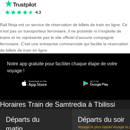
Rail Ninja est un service de réservation de billets de train en ligne. Ce
n'est pas un transporteur ferroviaire, il ne possède ni n'exploite de
trains et ne représente pas le site officiel d'aucune compagnie
ferroviaire. C'est une entreprise commerciale qui facilite la réservation
de billets de train en ligne.
Notre app gratuite pour faciliter chaque étape de votre
voyage !
Horaires Train de Samtredia à Tbilissi
Départs du
Départs du soir
matin
Voyage le plus rapide
Voyage le 