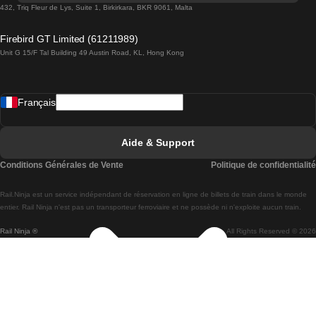
Trains de Lisbonne à Lagos
432, Triq Fleur de Lys, Suite 1, Birkirkara, BKR 9061, Malta
Trains de Lagos à Lisbonne
Firebird GT Limited (61211989)
Unit G 15/F Tal Building 49 Austin Road, KL, Hong Kong
Trains de Lisbonne à Madrid
Trains de Madrid à Lisbonne
Français
Trains de Lisbonne à Faro
Trains de Faro à Lisbonne
Aide & Support
Trains de Lisbonne à Coimbra
Conditions Générales de Vente
Politique de confidentialité
Trains de Coimbra à Lisbonne
Rail.Ninja est un service indépendant de réservation en ligne de billets de train dans le monde
Trains de Lisbonne à Braga
entier. Rail Ninja n'est pas un transporteur ferroviaire et ne possède ni n'exploite aucun train.
Rail Ninja ®
All Rights Reserved © 2026
Trains de Braga à Lisbonne
Trains de Porto à Coimbra
Trains de Coimbra à Porto
Trains de Barcelone à Madrid