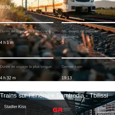
08:38
$32
Durée de voyage la plus courte:
Nb. moyen de départs
quotidiens:
4 h 1 m
3
Durée de voyage la plus longue:
Dernier train:
4 h 32 m
19:13
Trains sur l’itinéraire Samtredia - Tbilissi
Stadler Kiss